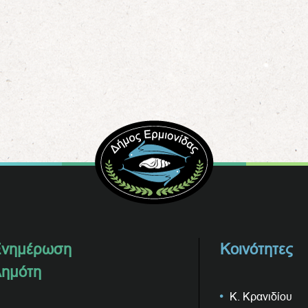
νημέρωση
Κοινότητες
ημότη
Κ. Κρανιδίου