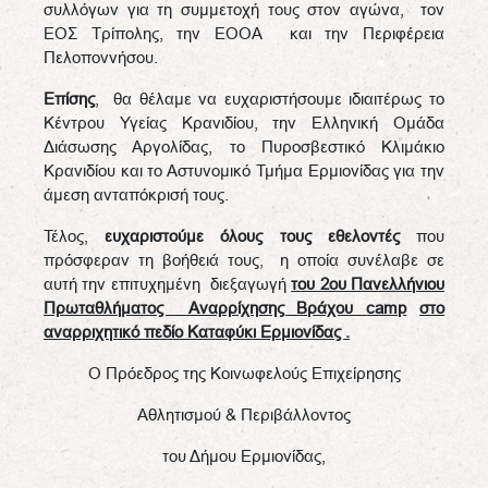
συλλόγων για τη συμμετοχή τους στον αγώνα, τον
ΕΟΣ Τρίπολης, την ΕΟΟΑ και την Περιφέρεια
Πελοποννήσου.
Επίσης
, θα θέλαμε να ευχαριστήσουμε ιδιαιτέρως το
Κέντρου Υγείας Κρανιδίου, την Ελληνική Ομάδα
Διάσωσης Αργολίδας, το Πυροσβεστικό Κλιμάκιο
Κρανιδίου και το Αστυνομικό Τμήμα Ερμιονίδας για την
άμεση ανταπόκρισή τους.
Τέλος,
ευχαριστούμε όλους τους εθελοντές
που
πρόσφεραν τη βοήθειά τους, η οποία συνέλαβε σε
αυτή την επιτυχημένη διεξαγωγή
του 2ου Πανελλήνιου
Πρωταθλήματος Αναρρίχησης Βράχου
camp
στο
αναρριχητικό πεδίο Καταφύκι Ερμιονίδας .
Ο Πρόεδρος της Κοινωφελούς Επιχείρησης
Αθλητισμού & Περιβάλλοντος
του Δήμου Ερμιονίδας,