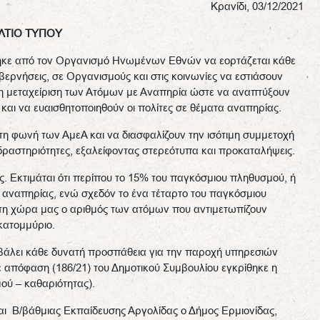
Κρανίδι, 03/12/2021
ΛΤΙΟ ΤΥΠΟΥ
κε από τον Οργανισμό Ηνωμένων Εθνών να εορτάζεται κάθε
υβερνήσεις, σε Οργανισμούς και στις κοινωνίες να εστιάσουν
μη μεταχείριση των Ατόμων με Αναπηρία ώστε να αναπτύξουν
ς και να ευαισθητοποιηθούν οι πολίτες σε θέματα αναπηρίας.
 τη φωνή των ΑμεΑ και να διασφαλίζουν την ισότιμη συμμετοχή
ές δραστηριότητες, εξαλείφοντας στερεότυπα και προκαταλήψεις.
. Εκτιμάται ότι περίπου το 15% του παγκόσμιου πληθυσμού, ή
 αναπηρίας, ενώ σχεδόν το ένα τέταρτο του παγκόσμιου
τη χώρα μας ο αριθμός των ατόμων που αντιμετωπίζουν
κατομμύριο.
βάλει κάθε δυνατή προσπάθεια για την παροχή υπηρεσιών
 απόφαση (186/21) του Δημοτικού Συμβουλίου εγκρίθηκε η
ύ – καθαριότητας).
και Β/βάθμιας Εκπαίδευσης Αργολίδας ο Δήμος Ερμιονίδας,