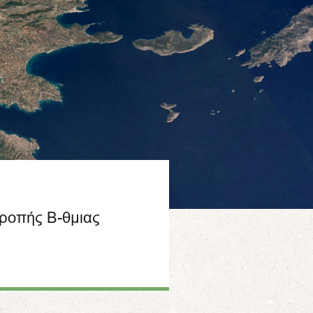
τροπής Β-θμιας