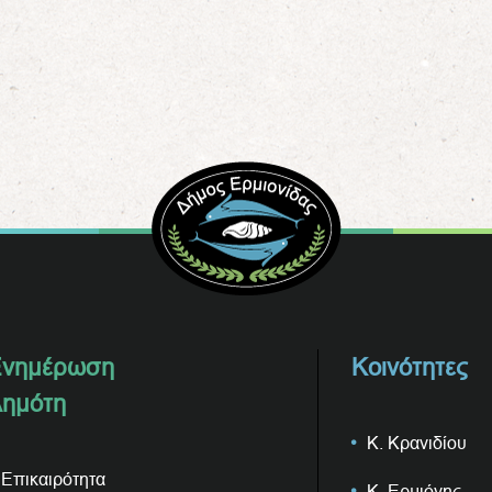
νημέρωση
Κοινότητες
ημότη
Κ. Κρανιδίου
Επικαιρότητα
Κ. Ερμιόνης