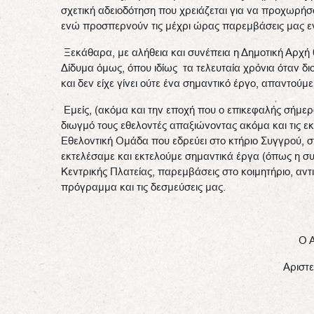
σχετική αδειοδότηση που χρειάζεται για να προχωρήσο
ενώ προσπερνούν τις μέχρι ώρας παρεμβάσεις μας εντ
Ξεκάθαρα, με αλήθεια και συνέπεια η Δημοτική Αρχή θα
Δίδυμα όμως, όπου ιδίως τα τελευταία χρόνια όταν δ
και δεν είχε γίνει ούτε ένα σημαντικό έργο, απαντούμ
Εμείς, (ακόμα και την εποχή που ο επικεφαλής σήμερα
διωγμό τους εθελοντές απαξιώνοντας ακόμα και τις ε
Εθελοντική Ομάδα που εδρεύει στο κτήριο Συγγρού, σ
εκτελέσαμε και εκτελούμε σημαντικά έργα (όπως η σ
Κεντρικής Πλατείας, παρεμβάσεις στο κοιμητήριο, αντ
πρόγραμμα και τις δεσμεύσεις μας.
Ο 
Αριστε