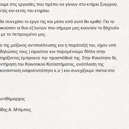
υμε στις εργασίες που πρέπει να γίνουν στο κτήριο Συγγρού,
ός και εκτός του κτηρίου.
 συνεχίσει το έργο της και μέσα από αυτό θα κριθεί. Για τα
ιοικούσαν οι δυο εξ’αυτών που σήμερα μας κουνούν το δάχτυλο
ε με τα πεπραγμένα μας .
 της μείζονος αντιπολίτευσης και η παράταξή του, είχαν υπό
κδηλώσεις τους ) είμασταν και παραμένουμε δίπλα στην
τηρίζοντας έμπρακτα την προσπάθειά της. Στην Κοινότητα δε,
υντήρηση του Κοινοτικού Καταστήματος, ανάπλαση της
ικατάσταση ασφαλτοτάπητα κ.α ) και συνεχίζουμε πιστοί στο
Αντιδήμαρχος
ίδης Α. Μπίμπας