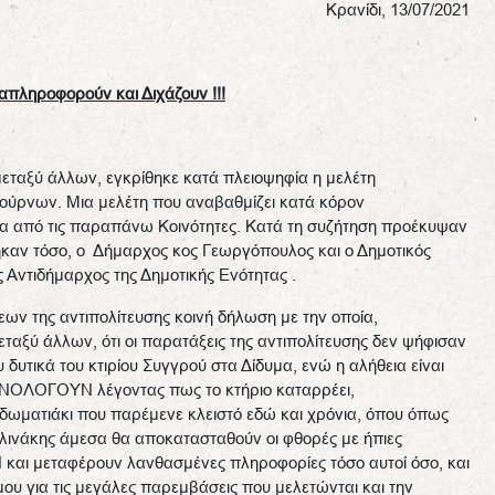
Κρανίδι, 13/07/2021
πληροφορούν και Διχάζουν !!!
μεταξύ άλλων, εγκρίθηκε κατά πλειοψηφία η μελέτη
ούρνων. Μια μελέτη που αναβαθμίζει κατά κόρον
μία από τις παραπάνω Κοινότητες. Κατά τη συζήτηση προέκυψαν
θηκαν τόσο, ο Δήμαρχος κος Γεωργόπουλος και ο Δημοτικός
 Αντιδήμαρχος της Δημοτικής Ενότητας .
ν της αντιπολίτευσης κοινή δήλωση με την οποία,
άλλων, ότι οι παρατάξεις της αντιπολίτευσης δεν ψήφισαν
δυτικά του κτιρίου Συγγρού στα Δίδυμα, ενώ η αλήθεια είναι
ΥΝΟΛΟΓΟΥΝ λέγοντας πως το κτήριο καταρρέει,
δωματιάκι που παρέμενε κλειστό εδώ και χρόνια, όπου όπως
λινάκης άμεσα θα αποκατασταθούν οι φθορές με ήπιες
και μεταφέρουν λανθασμένες πληροφορίες τόσο αυτοί όσο, και
ου για τις μεγάλες παρεμβάσεις που μελετώνται και την