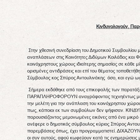
Κινδυνολογούν, Παρα
Στην χθεσινή συνεδρίαση του Δημοτικού Συμβουλίου 
αναπλάσεων στις Κοινότητες Διδύμων Κοιλάδας και Φ
κοινόχρηστους χώρους ιδιαίτερης σημασίας σε κάθε 
ορισμένες αντιδράσεις και επί του θέματος τοποθετή
Σύμβουλος κος Σπύρος Αντουλινάκης όσο, και εγώ ως
Σήμερα εκδόθηκε από τους επικεφαλής των παρατάξεω
ΠΑΡΑΠΛΗΡΟΦΟΡΟΥΝ αναγράφοντας τεχνηέντως μεταξύ 
την μελέτη για την ανάπλαση του κοινόχρηστου χώρου 
πως, κάποιοι εκ των συμβούλων δεν ψήφισαν. ΚΙΝΔ
παρουσιάζοντας μεμονωμένες εικόνες από ένα μικρό 
ανέφερε ο δημοτικός σύμβουλος κύριος Σπύρος Αντου
παρεμβάσεις όπως, έχει προγραμματιστεί. ΔΙΧΑΖΟΥΝ 
οι συν αυτούς, αφού κωφεύουν κατά τις ενημερώσεις μ