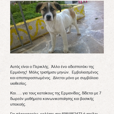
Αυτός είναι ο Περικλής. Άλλο ένα αδεσποτάκι της
Ερμιόνης! Μόλις τρισήμισυ μηνών. Εμβολιασμένος
και αποπαρασιτωμένος. Δίνεται μόνο με συμβόλαιο
υιοθεσίας.
Και….. για τους κατοίκους της Ερμιονίδας, δίδεται με 7
δωρεάν μαθήματα κοινωνικοποίησης και βασικής
υπακοής.
Για πληροφορίες, καλέστε στο 6981852473 ή στείλτε