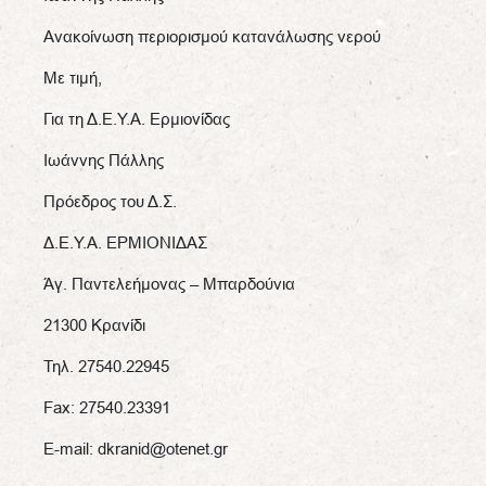
Ανακοίνωση περιορισμού κατανάλωσης νερού
Με τιμή,
Για τη Δ.Ε.Υ.Α. Ερμιονίδας
Ιωάννης Πάλλης
Πρόεδρος του Δ.Σ.
Δ.Ε.Υ.Α. ΕΡΜΙΟΝΙΔΑΣ
Άγ. Παντελεήμονας – Μπαρδούνια
21300 Κρανίδι
Τηλ. 27540.22945
Fax: 27540.23391
E-mail: dkranid@otenet.gr