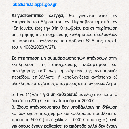
akatharista.apps.gov.gr
.
Δειγματοληπτικοί έλεγχοι,
θα γίνονται από την
Υπηρεσία του Δήμου και την Πυροσβεστική από την
15η Ιουνίου έως την 31η Οκτωβρίου και σε περίπτωση
μη τήρησης της υποχρέωσης καθαρισμού ακολουθούν
οι παρακάτω ενέργειες του άρθρου 53ΙΔ της παρ.4,
του ν.4662/2020(Α΄27).
Σε περίπτωση μη συμμόρφωσης των υπόχρεων
στην
εκπλήρωση της υποχρέωσης καθαρισμού και
συντήρησης καθ’ όλη τη διάρκεια της αντιπυρικής
περιόδου, επιβάλλεται ή καταλογίζεται αντίστοιχα εξ
ολοκλήρου στον/στους υπόχρεους από τον οικείο Δήμο:
2
α. Ένα (1) €/m
για μη καθαρισμό
με ελάχιστο ποσό τα
διακόσια (200) €, και ανώτατοόριοτα2000 €.
β.
Στους υπόχρεους που δεν υποβάλλουν τη δήλωση
και δεν έχουν προχωρήσει σε καθαρισμό προβλέπεται
πρόστιμο 500 € ( αντί χιλίων (1.000) € που ίσχυε)
,
ενώ
για όσους έχουν καθαρίσει το οικόπεδο αλλά δεν έχουν