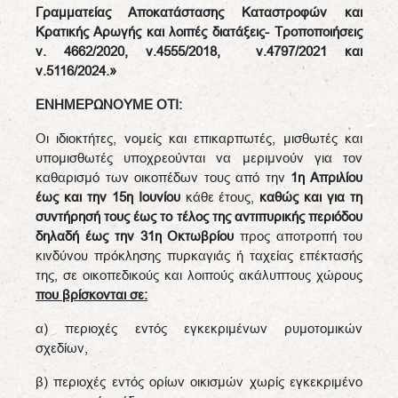
Γραμματείας Αποκατάστασης Καταστροφών και
Κρατικής Αρωγής και λοιπές διατάξεις- Τροποποιήσεις
ν. 4662/2020, ν.4555/2018, ν.4797/2021 και
ν.5116/2024.»
ΕΝΗΜΕΡΩΝΟΥΜΕ ΟΤΙ:
Οι ιδιοκτήτες, νομείς και επικαρπωτές, μισθωτές και
υπομισθωτές υποχρεούνται να μεριμνούν για τον
καθαρισμό των οικοπέδων τους από την
1η Απριλίου
έως και την 15η Ιουνίου
κάθε έτους,
καθώς και για τη
συντήρησή τους έως το τέλος της αντιπυρικής περιόδου
δηλαδή έως την 31η Οκτωβρίου
προς αποτροπή του
κινδύνου πρόκλησης πυρκαγιάς ή ταχείας επέκτασής
της, σε οικοπεδικούς και λοιπούς ακάλυπτους χώρους
που βρίσκονται σε:
α) περιοχές εντός εγκεκριμένων ρυμοτομικών
σχεδίων,
β) περιοχές εντός ορίων οικισμών χωρίς εγκεκριμένο