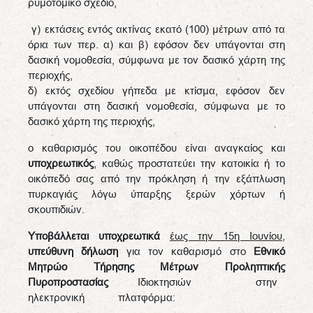
ρυμοτομικό σχέδιο,
γ) εκτάσεις εντός ακτίνας εκατό (100) μέτρων από τα
όρια των περ. α) και β) εφόσον δεν υπάγονται στη
δασική νομοθεσία, σύμφωνα με τον δασικό χάρτη της
περιοχής,
δ) εκτός σχεδίου γήπεδα με κτίσμα, εφόσον δεν
υπάγονται στη δασική νομοθεσία, σύμφωνα με το
δασικό χάρτη της περιοχής,
ο καθαρισμός του οικοπέδου είναι αναγκαίος και
υποχρεωτικός
, καθώς προστατεύει την κατοικία ή το
οικόπεδό σας από την πρόκληση ή την εξάπλωση
πυρκαγιάς λόγω ύπαρξης ξερών χόρτων ή
σκουπιδιών.
Υποβάλλεται υποχρεωτικά
έως την 15η Ιουνίου
,
υπεύθυνη δήλωση
για τον καθαρισμό στο
Εθνικό
Μητρώο Τήρησης Μέτρων Προληπτικής
Πυροπροστασίας
Ιδιοκτησιών στην
ηλεκτρονική πλατφόρμα: