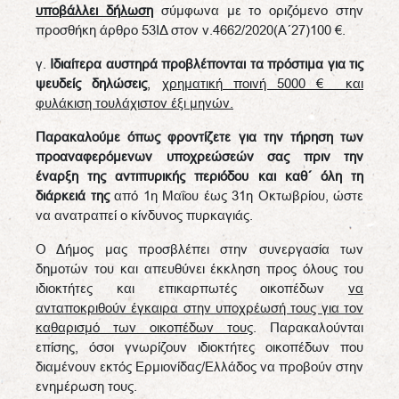
υποβάλλει δήλωση
σύμφωνα με το οριζόμενο στην
προσθήκη άρθρο 53ΙΔ στον ν.4662/2020(Α΄27)100 €.
γ.
Ιδιαίτερα αυστηρά προβλέπονται τα πρόστιμα για τις
ψευδείς δηλώσεις
,
χρηματική ποινή 5000 € και
φυλάκιση τουλάχιστον έξι μηνών.
Παρακαλούμε όπως φροντίζετε για την τήρηση των
προαναφερόμενων υποχρεώσεών σας πριν την
έναρξη της αντιπυρικής περιόδου και καθ΄ όλη τη
διάρκειά της
από 1η Μαΐου έως 31η Οκτωβρίου, ώστε
να ανατραπεί ο κίνδυνος πυρκαγιάς.
Ο Δήμος μας προσβλέπει στην συνεργασία των
δημοτών του και απευθύνει έκκληση προς όλους του
ιδιοκτήτες και επικαρπωτές οικοπέδων
να
ανταποκριθούν έγκαιρα στην υποχρέωσή τους για τον
καθαρισμό των οικοπέδων τους
. Παρακαλούνται
επίσης, όσοι γνωρίζουν ιδιοκτήτες οικοπέδων που
διαμένουν εκτός Ερμιονίδας/Ελλάδος να προβούν στην
ενημέρωση τους.