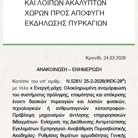
ΚΑΙ ΛΟΙΠΩΝ ΑΚΑΛΥΠΤΩΝ
ΧΩΡΩΝ ΠΡΟΣ ΑΠΟΦΥΓΗ
ΕΚΔΗΛΩΣΗΣ ΠΥΡΚΑΓΙΩΝ
Κρανίδι, 24.03.2026
ΑΝΑΚΟΙΝΩΣΗ – ΕΝΗΜΕΡΩΣΗ
Α
Κατόπιν τoυ υπ’ αριθμ.:
Ν.5281/ 25-2-2026(ΦΕΚ-28
)
με τίτλο
« Ενεργή μάχη: Ολοκληρωμένη αναμόρφωση
του συστήματος πρόληψης, ετοιμότητας και απόκρισης
έναντι δασικών πυρκαγιών και λοιπών φυσικών,
τεχνολογικών ή ανθρωπογενών καταστροφών-
Πρόβλεψη μηχανισμών άντλησης επιχειρησιακών
διδαγμάτων- Ενίσχυση της Διεύθυνσης Αντιμετώπισης
Εγκλημάτων Εμπρησμού- Αναβάθμιση Πυροσβεστικής
Ακαδημίας- Ρυθμίσεις θεμάτων αρμοδιότητας Γενικής