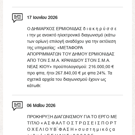
17 Ιουνίου 2026
Ο ΔΗΜΑΡΧΟΣ ΕΡΜΙΟΝΙΔΑΣ δ ι α κ η ρ ύ σ σ ε
ι την με ανοικτό ηλεκτρονικό διαγωνισμό (κάτω
των ορίων) επιλογή αναδόχου για την εκτέλεση
της υπηρεσίας: «ΜΕΤΑΦΟΡΑ
ΑΠΟΡΡΙΜΜΑΤΩΝ ΤΟΥ ΔΗΜΟΥ ΕΡΜΙΟΝΙΔΑΣ
ΑΠΟ ΤΟΝ Σ.Μ.Α. ΚΡΑΝΙΔΙΟΥ ΣΤΟΝ Σ.Μ.Α.
ΝΕΑΣ ΚΙΟΥ» προϋπολογισμού: 216.000,00 €
προ φπα, ήτοι 267.840,00 € με φπα 24%. Τα
σχετικά αρχεία του διαγωνισμού έχουν ως
κάτωθι:
06 Μαΐου 2026
ΠΡΟΚΗΡΥΞΗ ΔΙΑΓΩΝΙΣΜΟΥ ΓΙΑ ΤΟ ΕΡΓΟ ΜΕ
ΤΙΤΛΟ « Α Σ Φ Α Λ Τ Ο Σ Τ Ρ Ω Σ Ε Ι Σ Π Ο Ρ Τ
Ο Χ Ε Λ Ι Ο Υ Β ́ Φ Α Σ Η » σ υ σ τ η μ ι κ ό ς α