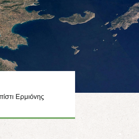
ίστι Ερμιόνης