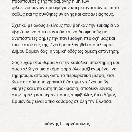
προϋποθέσεις της παραμονής ή μη των
φιλοξενουμένων προσφύγων και μεταναστών σε αυτό
καθώς και τις συνθήκες υγιεινής και ασφάλειάς τους.
Σχετικά με όλους εκείνους που βρήκαν την ευκαιρία να
υβρίζουν, να συκοφαντούν και να δυσφημούν με
ανυπόστατες φήμες την πανέμορφη περιοχή μας και
τους κατοίκους της, έχει δρομολογηθεί από πλευράς
Δήμου Ερμιονίδας η νομική οδός ως άμεση απάντηση.
Σας ευχαριστώ θερμά για την καθολική υποστήριξη και
σας καλώ για μια ακόμα φορά όλοι μαζί ενωμένοι, να
τηρήσουμε απαρέγκλιτα τα περιοριστικά μέτρα, έτσι
ώστε σε σύντομο χρονικό διάστημα να έχουμε βγει
νικητές και από αυτή τη δοκιμασία, αποδεικνύοντας
στην πράξη και πέραν πάσης αμφιβολίας ότι ο Δήμος
Ερμιονίδας είναι ο πιο καθαρός σε όλη την Ελλάδα.
Ιωάννης Γεωργόπουλος