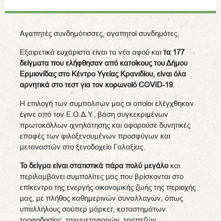
Αγαπητές συνδημότισσες, αγαπητοί συνδημότες,
Εξαιρετικά ευχάριστα είναι τα νέα αφού και
τα 177
δείγματα που ελήφθησαν από κατοίκους του Δήμου
Ερμιονίδας στο Κέντρο Υγείας Κρανιδίου, είναι όλα
αρνητικά στο τεστ για τον κορωνοϊό
COVID
-19
.
Η επιλογή των συμπολιτών μας οι οποίοι ελέγχθηκαν
έγινε από τον Ε.Ο.Δ.Υ., βάση συγκεκριμένων
πρωτοκόλλων ιχνηλάτησης και αφορούσε δυνητικές
επαφές των φιλοξενουμένων προσφύγων και
μεταναστών στο ξενοδοχείο Γαλαξίας.
Το δείγμα είναι στατιστικά πάρα πολύ μεγάλο
και
περιλαμβάνει συμπολίτες μας που βρίσκονται στο
επίκεντρο της ενεργής οικονομικής ζωής της περιοχής
μας, με πλήθος καθημερινών συναλλαγών, όπως
υπαλλήλους σούπερ μάρκετ, καταστημάτων
τροφοδοσίας, ταχυμεταφορών, τραπεζών,