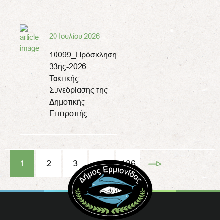
20 Ιουλίου 2026
10099_Πρόσκληση
33ης-2026
Τακτικής
Συνεδρίασης της
Δημοτικής
Επιτροπής
1
2
3
…
136