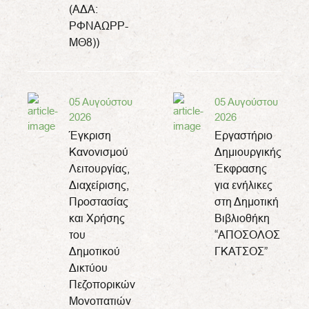
(ΑΔΑ:
ΡΦΝΑΩΡΡ-
ΜΘ8))
05 Αυγούστου
05 Αυγούστου
2026
2026
Έγκριση
Εργαστήριο
Κανονισμού
Δημιουργικής
Λειτουργίας,
Έκφρασης
Διαχείρισης,
για ενήλικες
Προστασίας
στη Δημοτική
και Χρήσης
Βιβλιοθήκη
του
“ΑΠΟΣΟΛΟΣ
Δημοτικού
ΓΚΑΤΣΟΣ”
Δικτύου
Πεζοπορικών
Μονοπατιών