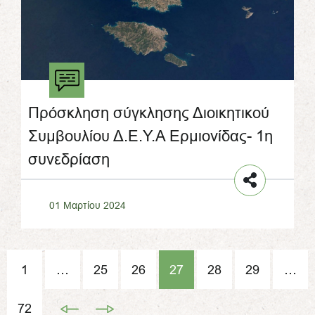
Πρόσκληση σύγκλησης Διοικητικού
Συμβουλίου Δ.Ε.Υ.Α Ερμιονίδας- 1η
συνεδρίαση
01 Μαρτίου 2024
1
…
25
26
27
28
29
…
72