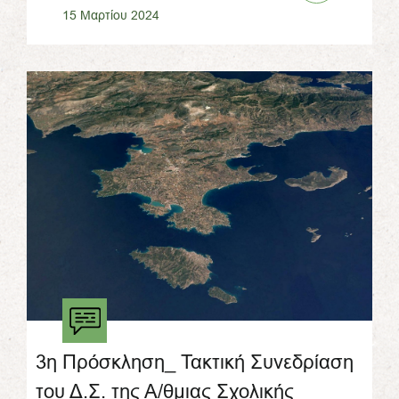
15 Μαρτίου 2024
3η Πρόσκληση_ Τακτική Συνεδρίαση
του Δ.Σ. της Α/θμιας Σχολικής