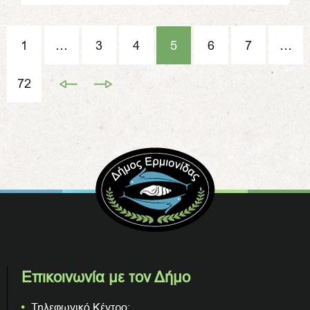
1
…
3
4
5
6
7
…
72
Επικοινωνία με τον Δήμο
Τηλεφωνικό Κέντρο: