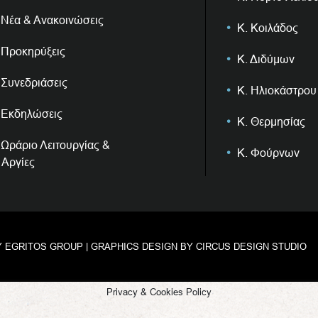
Νέα & Ανακοινώσεις
Κ. Κοιλάδος
Προκηρύξεις
Κ. Διδύμων
Συνεδριάσεις
Κ. Ηλιοκάστρου
Εκδηλώσεις
Κ. Θερμησίας
Ωράριο Λειτουργίας &
Κ. Φούρνων
Αργίες
Y
EGRITOS GROUP
| GRAPHICS DESIGN BY
CIRCUS DESIGN STUDIO
Privacy & Cookies Policy