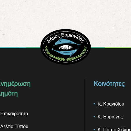
νημέρωση
Κοινότητες
ημότη
Κ. Κρανιδίου
Επικαιρότητα
Κ. Ερμιόνης
Δελτία Τύπου
Κ. Πόρτο Χελίο