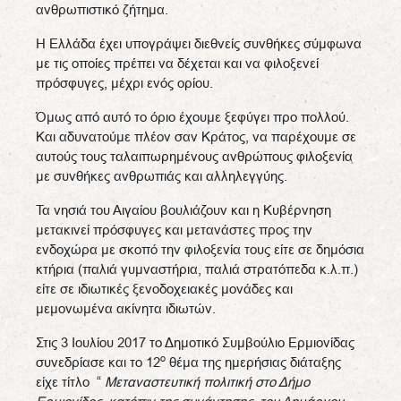
ανθρωπιστικό ζήτημα.
Η Ελλάδα έχει υπογράψει διεθνείς συνθήκες σύμφωνα
με τις οποίες πρέπει να δέχεται και να φιλοξενεί
πρόσφυγες, μέχρι ενός ορίου.
Όμως από αυτό το όριο έχουμε ξεφύγει προ πολλού.
Και αδυνατούμε πλέον σαν Κράτος, να παρέχουμε σε
αυτούς τους ταλαιπωρημένους ανθρώπους φιλοξενία
με συνθήκες ανθρωπιάς και αλληλεγγύης.
Τα νησιά του Αιγαίου βουλιάζουν και η Κυβέρνηση
μετακινεί πρόσφυγες και μετανάστες προς την
ενδοχώρα με σκοπό την φιλοξενία τους είτε σε δημόσια
κτήρια (παλιά γυμναστήρια, παλιά στρατόπεδα κ.λ.π.)
είτε σε ιδιωτικές ξενοδοχειακές μονάδες και
μεμονωμένα ακίνητα ιδιωτών.
Στις 3 Ιουλίου 2017 το Δημοτικό Συμβούλιο Ερμιονίδας
ο
συνεδρίασε και το 12
θέμα της ημερήσιας διάταξης
είχε τίτλο “
Μεταναστευτική πολιτική στο Δήμο