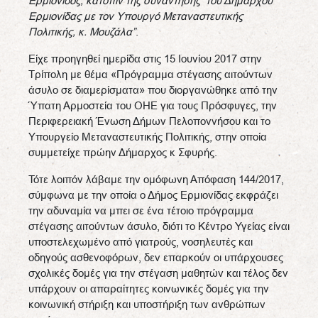
Ερμιονίδος, κατόπιν της συνάντησης του Δημάρχου
Ερμιονίδας με τον Υπουργό Μεταναστευτικής
Πολιτικής, κ. Μουζάλα”
.
Είχε προηγηθεί ημερίδα στις 15 Ιουνίου 2017 στην
Τρίπολη με θέμα «Πρόγραμμα στέγασης αιτούντων
άσυλο σε διαμερίσματα» που διοργανώθηκε από την
Ύπατη Αρμοστεία του ΟΗΕ για τους Πρόσφυγες, την
Περιφερειακή Ένωση Δήμων Πελοποννήσου και το
Υπουργείο Μεταναστευτικής Πολιτικής, στην οποία
συμμετείχε πρώην Δήμαρχος κ Σφυρής.
Τότε λοιπόν λάβαμε την ομόφωνη Απόφαση 144/2017,
σύμφωνα με την οποία ο Δήμος Ερμιονίδας εκφράζει
την αδυναμία να μπει σε ένα τέτοιο πρόγραμμα
στέγασης αιτούντων άσυλο, διότι το Κέντρο Υγείας είναι
υποστελεχωμένο από γιατρούς, νοσηλευτές και
οδηγούς ασθενοφόρων, δεν επαρκούν οι υπάρχουσες
σχολικές δομές για την στέγαση μαθητών και τέλος δεν
υπάρχουν οι απαραίτητες κοινωνικές δομές για την
κοινωνική στήριξη και υποστήριξη των ανθρώπων