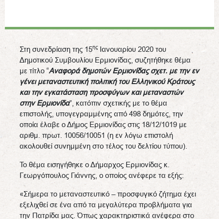
ης
Στη συνεδρίαση της 15
Ιανουαρίου 2020 του
Δημοτικού Συμβουλίου Ερμιονίδας, συζητήθηκε θέμα
με τίτλο “
Αναφορά δημοτών Ερμιονίδας σχετ. με την εν
γένει μεταναστευτική πολιτική του Ελληνικού Κράτους
και την εγκατάσταση προσφύγων και μεταναστών
στην Ερμιονίδα
”, κατόπιν σχετικής με το θέμα
επιστολής, υπογεγραμμένης από 498 δημότες, την
οποία έλαβε ο Δήμος Ερμιονίδας στις 18/12/1019 με
αριθμ. πρωτ. 10056/10051 (η εν λόγω επιστολή
ακολουθεί συνημμένη στο τέλος του δελτίου τύπου).
Το θέμα εισηγήθηκε ο Δήμαρχος Ερμιονίδας κ.
Γεωργόπουλος Γιάννης, ο οποίος ανέφερε τα εξής:
«Σήμερα το μεταναστευτικό – προσφυγικό ζήτημα έχει
εξελιχθεί σε ένα από τα μεγαλύτερα προβλήματα για
την Πατρίδα μας. Όπως χαρακτηριστικά ανέφερα στο