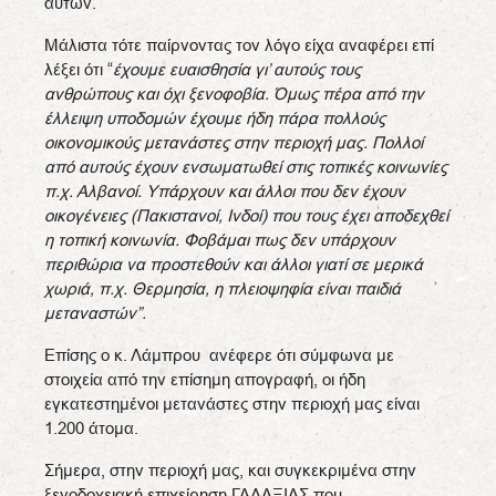
αυτών.
Μάλιστα τότε παίρνοντας τον λόγο είχα αναφέρει επί
λέξει ότι “
έχουμε ευαισθησία γι’ αυτούς τους
ανθρώπους και όχι ξενοφοβία. Όμως πέρα από την
έλλειψη υποδομών έχουμε ήδη πάρα πολλούς
οικονομικούς μετανάστες στην περιοχή μας. Πολλοί
από αυτούς έχουν ενσωματωθεί στις τοπικές κοινωνίες
π.χ. Αλβανοί. Υπάρχουν και άλλοι που δεν έχουν
οικογένειες (Πακιστανοί, Ινδοί) που τους έχει αποδεχθεί
η τοπική κοινωνία. Φοβάμαι πως δεν υπάρχουν
περιθώρια να προστεθούν και άλλοι γιατί σε μερικά
χωριά, π.χ. Θερμησία, η πλειοψηφία είναι παιδιά
μεταναστών”.
Επίσης ο κ. Λάμπρου
ανέφερε ότι σύμφωνα με
στοιχεία από την επίσημη απογραφή, οι ήδη
εγκατεστημένοι μετανάστες στην περιοχή μας είναι
1.200 άτομα.
Σήμερα, στην περιοχή μας, και συγκεκριμένα στην
ξενοδοχειακή επιχείρηση ΓΑΛΑΞΙΑΣ που