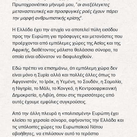
Πρωτοχρονιάτικο μήνυμά μου, “
οι ανεξέλεγκτες
μεταναστευτικές και προσφυγικές ροές έχουν πάρει
την μορφή ανθρωπιστικής κρίσης
”.
Η Ελλάδα έχει την ατυχία να αποτελεί πύλη εισόδου
προς την Ευρώπη για πρόσφυγες και μετανάστες που
προέρχονται από εμπόλεμες χώρες της Ασίας και της
Αφρικής, διαθέτοντας μάλιστα θαλάσσια σύνορα, τα
οποία είναι αδύνατον να διαφυλαχθούν.
Εδώ πρέπει να επισημάνω, ότι εμπόλεμη χώρα δεν
είναι μόνο η Συρία αλλά και πολλές άλλες όπως το
Αφγανιστάν, το Ιράκ, η Υεμένη, το Σουδάν, η Σομαλία,
η Νιγηρία, το Μάλι, το Κονγκό, η Κεντροαφρικανική
Δημοκρατία, η Λιβύη, όπου στις περισσότερες από
αυτές έχουμε εμφύλιες συγκρούσεις.
Από την άλλη πλευρά η «πολιτισμένη» Ευρώπη έχει
κλείσει τα χερσαία σύνορα, αφήνοντας την Ελλάδα και
τις υπόλοιπες χώρες του Ευρωπαϊκού Νότου
αβοήθητες, να επιλύσουν αυτό το τεράστιο