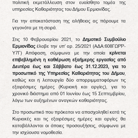
πολιτική εκμετάλλευση στον ευαίσθητο τομέα της
υπηρεσίας Καθαριότητας του Δήμου Ερμιονίδας.
Για την αποκατάσταση της αλήθειας ας πάρουμε τα
γεγονότα με τη σειρά.
Στις 10 Φεβρουαρίου 2021, το
Δημοτικό Συμβούλιο
Ερμιονίδας
έλαβε την υπ’ αρ. 25/2021 (ΑΔΑ:608ΓΩΡΡ-
Υ7Γ) Απόφαση, σύμφωνα με την οποία
κρίνεται
επιβεβλημένη
η καθιέρωση εξαήμερης εργασίας από
Δευτέρα έως και Σάββατο έως 31.12.2023, για το
προσωπικό της Υπηρεσίας Καθαριότητας του Δήμου
,
καθώς και η λειτουργία δύο απορριμματοφόρων τις
εξαιρέσιμες ημέρες (Κυριακή και αργίες), για το
χρονικό διάστημα από 01 Ιουνίου έως 15 Σεπτεμβρίου,
λόγω των αυξημένων αναγκών καθαριότητας.
Στο προσωπικό που πρόκειται να απασχοληθεί κατά τις
Κυριακές και τις εξαιρέσιμες ημέρες και αργίες θα
καταβάλλονται οι όποιες προσαυξήσεις, σύμφωνα με
την ισχύουσα νομοθεσία.