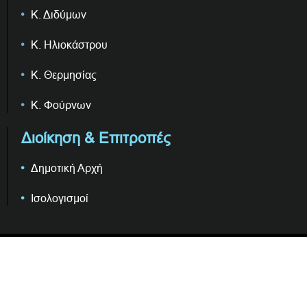
Κ. Διδύμων
Κ. Ηλιοκάστρου
Κ. Θερμησίας
Κ. Φούρνων
Διοίκηση & Επιτροπές
Δημοτική Αρχή
Ισολογισμοί
© COPYRIGHT ΔΗΜΟΣ ΕΡΜΙΟΝΙΔΑΣ | WEB DEVELOPMENT BY
EGRITOS GROUP
| GRAPHICS DESIGN BY
CIRCUS DESIGN STUDIO