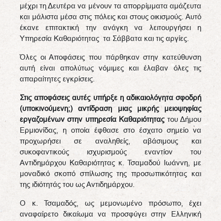
μέχρι τη Δευτέρα να μένουν τα απορρίμματα αμάζευτα
και μάλιστα μέσα στις πόλεις και στους οικισμούς. Αυτό
έκανε επιτακτική την ανάγκη να λειτουργήσει η
Υπηρεσία Καθαριότητας τα Σάββατα και τις αργίες.
Όλες οι Αποφάσεις που πάρθηκαν στην κατεύθυνση
αυτή είναι απολύτως νόμιμες και έλαβαν όλες τις
απαραίτητες εγκρίσεις.
Στις αποφάσεις αυτές υπήρξε η αδικαιολόγητα σφοδρή
(υποκινούμενη;) αντίδραση μιας μικρής μειοψηφίας
εργαζομένων
στην υπηρεσία Καθαριότητας
του Δήμου
Ερμιονίδας, η οποία έφθασε στο έσχατο σημείο να
προχωρήσει σε αναληθείς, αβάσιμους και
συκοφαντικούς ισχυρισμούς εναντίον του
Αντιδημάρχου Καθαριότητας κ. Τσαμαδού Ιωάννη, με
μοναδικό σκοπό σπίλωσης της προσωπικότητας και
της ιδιότητάς του ως Αντιδημάρχου.
Ο κ. Τσαμαδός, ως μεμονωμένο πρόσωπο, έχει
αναφαίρετο δικαίωμα να προσφύγει στην Ελληνική