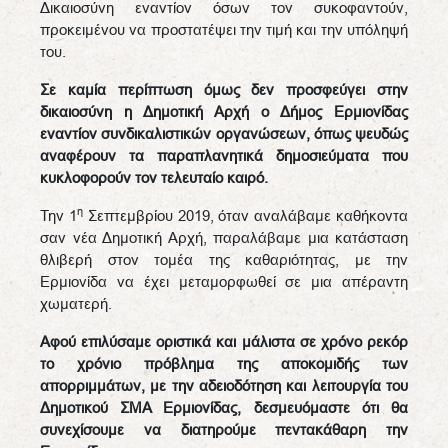
Δικαιοσύνη εναντίον όσων τον συκοφαντούν,
προκειμένου να προστατέψει την τιμή και την υπόληψή
του.
Σε καμία περίπτωση όμως δεν προσφεύγει στην
δικαιοσύνη η Δημοτική Αρχή ο Δήμος Ερμιονίδας
εναντίον συνδικαλιστικών οργανώσεων, όπως ψευδώς
αναφέρουν τα παραπλανητικά δημοσιεύματα που
κυκλοφορούν τον τελευταίο καιρό.
η
Την 1
Σεπτεμβρίου 2019, όταν αναλάβαμε καθήκοντα
σαν νέα Δημοτική Αρχή, παραλάβαμε μια κατάσταση
θλιβερή στον τομέα της καθαριότητας, με την
Ερμιονίδα να έχει μεταμορφωθεί σε μια απέραντη
χωματερή.
Αφού επιλύσαμε οριστικά και μάλιστα σε χρόνο ρεκόρ
το χρόνιο πρόβλημα της αποκομιδής των
απορριμμάτων, με την αδειοδότηση και λειτουργία του
Δημοτικού ΣΜΑ Ερμιονίδας, δεσμευόμαστε ότι θα
συνεχίσουμε να διατηρούμε πεντακάθαρη την