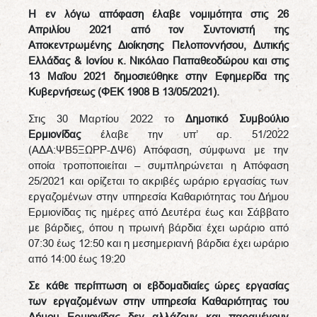
Η εν λόγω απόφαση έλαβε νομιμότητα στις 26
Απριλίου 2021 από τον Συντονιστή της
Αποκεντρωμένης Διοίκησης Πελοποννήσου, Δυτικής
Ελλάδας & Ιονίου κ. Νικόλαο Παπαθεοδώρου και στις
13 Μαΐου 2021 δημοσιεύθηκε στην Εφημερίδα της
Κυβερνήσεως (ΦΕΚ 1908 Β 13/05/2021).
Στις 30 Μαρτίου 2022 το
Δημοτικό Συμβούλιο
Ερμιονίδας
έλαβε την υπ’ αρ. 51/2022
(ΑΔΑ:ΨΒ5ΞΩΡΡ-ΔΨ6) Απόφαση, σύμφωνα με την
οποία τροποποιείται – συμπληρώνεται η Απόφαση
25/2021 και ορίζεται το ακριβές ωράριο εργασίας των
εργαζομένων στην υπηρεσία Καθαριότητας του Δήμου
Ερμιονίδας τις ημέρες από Δευτέρα έως και Σάββατο
με βάρδιες, όπου η πρωινή βάρδια έχει ωράριο από
07:30 έως 12:50 και η μεσημεριανή βάρδια έχει ωράριο
από 14:00 έως 19:20
Σε κάθε περίπτωση οι εβδομαδιαίες ώρες εργασίας
των εργαζομένων στην υπηρεσία Καθαριότητας του
Δήμου Ερμιονίδας δεν αλλάζουν και παραμένουν