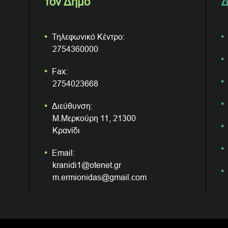
τον Δήμο
Δ
Τηλεφωνικό Κέντρο:
2754360000
Fax:
2754023668
Διεύθυνση:
Μ.Μερκούρη 11, 21300
Κρανίδι
Email:
kranidi1@otenet.gr
m.ermionidas@gmail.com