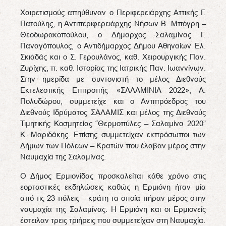
Χαιρετισμούς απηύθυναν ο Περιφερειάρχης Αττικής Γ.
Πατούλης, η Αντιπεριφερειάρχης Νήσων Β. Μπόγρη –
Θεοδωρακοπούλου, ο Δήμαρχος Σαλαμίνας Γ.
Παναγόπουλος, ο Αντιδήμαρχος Δήμου Αθηναίων Ελ.
Σκιαδάς και ο Σ. Γερουλάνος, καθ. Χειρουργικής Παν.
Ζυρίχης, π. καθ. Ιστορίας της Ιατρικής Παν. Ιωαννίνων.
Στην ημερίδα με συντονιστή το μέλος Διεθνούς
Εκτελεστικής Επιτροπής «ΣΑΛΑΜΙΝΙΑ 2022», Α.
Πολυδώρου, συμμετείχε και ο Αντιπρόεδρος του
Διεθνούς Ιδρύματος ΣΑΛΑΜΙΣ και μέλος της Διεθνούς
Τιμητικής Κοσμητείας “Θερμοπύλες – Σαλαμίνα 2020”
Κ. Μαριδάκης. Επίσης συμμετείχαν εκπρόσωποι των
Δήμων των Πόλεων – Κρατών που έλαβαν μέρος στην
Ναυμαχία της Σαλαμίνας.
Ο Δήμος Ερμιονίδας προσκαλείται κάθε χρόνο στις
εορταστικές εκδηλώσεις καθώς η Ερμιόνη ήταν μία
από τις 23 πόλεις – κράτη τα οποία πήραν μέρος στην
ναυμαχία της Σαλαμίνας. Η Ερμιόνη και οι Ερμιονείς
έστειλαν τρεις τριήρεις που συμμετείχαν στη Ναυμαχία.