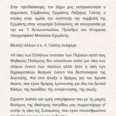
Στην τηλεδιάσκεψη, τον Δήμο μας εκπροσώπησε ο
Δημοτικός Σύμβουλος Ερμιόνης Λάζαρος Γούτος ο
οποίος στην ομιλία του ανάπτυξε την συμβολή της
Ερμιόνης στην ναυμαχία Σαλαμίνας, σε συνεργασία με
την κα Τ. Αντωνοπούλου, Πρόεδρο του Ιστορικού
Λαογραφικού Μουσείου Ερμιόνης.
Μεταξύ άλλων ο κ. Λ. Γούτος ανάφερε :
«Η νίκη των Ελλήνων εναντίον των Περσών κατά τους
Μηδικούς Πολέμους δεν αποτέλεσε απλά μια νίκη των
ολίγων έναντι των πολλών αλλά ήταν η νίκη των
δημοκρατικών θεσμών έναντι του δεσποτισμού της
Ανατολής. Και έτσι άνοιξε ο δρόμος για τον Χρυσό
Αιώνα, που έγινε δρόμος έμπνευσης για όλο τον Δυτικό
Κόσμο, της προόδου, της αναγέννησης, της ακμής.
Είμαστε λοιπόν και εμείς υπερήφανοι που με τις μικρές
δυνάμεις της ιδιαίτερης πατρίδας μας συμμετείχαμε σ’
αυτήν τη νίκη της Σαλαμίνας, που έγινε πανανθρώπινο