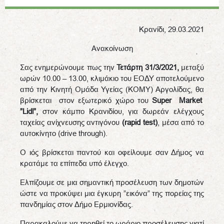
Κρανίδι, 29.03.2021
Ανακοίνωση
Σας ενημερώνουμε πως την
Τετάρτη 31/3/2021,
μεταξύ
ωρών 10.00 – 13.00, κλιμάκιο του ΕΟΔΥ αποτελούμενο
από την Κινητή Ομάδα Υγείας (ΚΟΜΥ) Αργολίδας, θα
βρίσκεται στον εξωτερικό χώρο του
Super
Market
”Lidl”,
στον κάμπο Κρανιδίου, για δωρεάν ελέγχους
ταχείας ανίχνευσης αντιγόνου
(rapid test)
, μέσα από το
αυτοκίνητο (drive through).
Ο ιός βρίσκεται παντού και οφείλουμε σαν Δήμος να
κρατάμε τα επίπεδα υπό έλεγχο.
Ελπίζουμε σε μια σημαντική προσέλευση των δημοτών
ώστε να προκύψει μια έγκυρη ”εικόνα” της πορείας της
πανδημίας στον Δήμο Ερμιονίδας.
Παρακαλούμε να τηρηθεί το ωράριο προσέλευσης γιατί