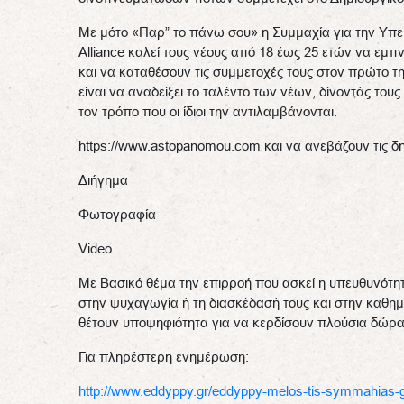
Με μότο «Παρ” το πάνω σου» η Συμμαχία για την Υπ
Alliance καλεί τους νέους από 18 έως 25 ετών να εμ
και να καταθέσουν τις συμμετοχές τους στον πρώτο τ
είναι να αναδείξει το ταλέντο των νέων, δίνοντάς το
τον τρόπο που οι ίδιοι την αντιλαμβάνονται.
https://www.astopanomou.com και να ανεβάζουν τις δη
Διήγημα
Φωτογραφία
Video
Με Βασικό θέμα την επιρροή που ασκεί η υπευθυνότητα 
στην ψυχαγωγία ή τη διασκέδασή τους και στην καθημ
θέτουν υποψηφιότητα για να κερδίσουν πλούσια δώρα
Για πληρέστερη ενημέρωση:
http://www.eddyppy.gr/eddyppy-melos-tis-symmahias-g