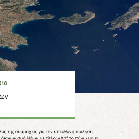
018
έων
έλος της συμμαχίας για την υπεύθυνη πώληση
Διαγωνισμό Νέων με τίτλο: «Άσ” το πάνω μου».