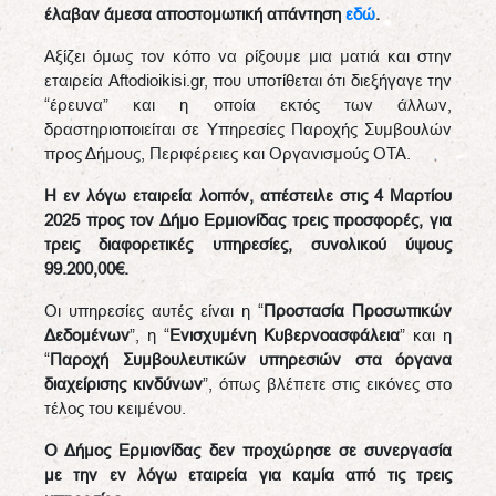
έλαβαν άμεσα αποστομωτική απάντηση
εδώ
.
Αξίζει όμως τον κόπο να ρίξουμε μια ματιά και στην
εταιρεία Aftodioikisi.gr, που υποτίθεται ότι διεξήγαγε την
“έρευνα” και η οποία εκτός των άλλων,
δραστηριοποιείται σε Υπηρεσίες Παροχής Συμβουλών
προς Δήμους, Περιφέρειες και Οργανισμούς ΟΤΑ.
Η εν λόγω εταιρεία λοιπόν, απέστειλε στις 4 Μαρτίου
2025 προς τον Δήμο Ερμιονίδας τρεις προσφορές, για
τρεις διαφορετικές υπηρεσίες, συνολικού ύψους
99.200,00€.
Οι υπηρεσίες αυτές είναι η “
Προστασία Προσωπικών
Δεδομένων
”, η “
Ενισχυμένη Κυβερνοασφάλεια
” και η
“
Παροχή Συμβουλευτικών υπηρεσιών στα όργανα
διαχείρισης κινδύνων
”, όπως βλέπετε στις εικόνες στο
τέλος του κειμένου.
Ο Δήμος Ερμιονίδας δεν προχώρησε σε συνεργασία
με την εν λόγω εταιρεία για καμία από τις τρεις