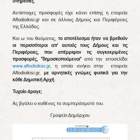
υπηρεσίες.
Αντίστοιχες προσφορές είχε κάνει επίσης η εταιρεία
Aftodioikisi.gr και σε άλλους Δήμους και Περιφέρειες
της Ελλάδας.
Και ω του θαύματος,
το αποτέλεσμα ήταν να βρεθούν
οι περισσότεροι απ’ αυτούς τους Δήμους και τις
Περιφέρειες, που απέρριψαν τις συγκεκριμένες
προσφορές, “δημοσκοπούμενοι”
από την ιστοσελίδα
www.aftodioikisi.gr
, η οποία ανήκει στην εταιρεία
Aftodioikisi.gr,
με αρνητικές γνώμες φυσικά για την
κάθε Δημοτική Αρχή
.
Τυχαίο άραγε;
Ας βγάλει ο καθένας τα συμπεράσματά του.
Γραφείο Δημάρχου