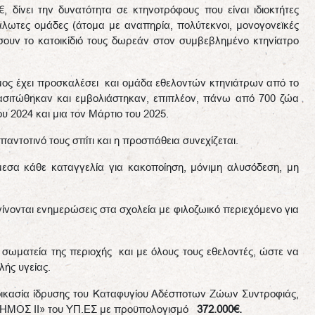
 δίνει την δυνατότητα σε κτηνοτρόφους που είναι ιδιοκτήτες
λωτες ομάδες (άτομα με αναπηρία, πολύτεκνοι, μονογονεϊκές
άσουν το κατοικίδιό τους δωρεάν στον συμβεβλημένο κτηνίατρο
ήμος έχει προσκαλέσει και ομάδα εθελοντών κτηνιάτρων από το
σιτώθηκαν και εμβολιάστηκαν, επιπλέον, πάνω από 700 ζώα
ου 2024 και μια τον Μάρτιο του 2025.
αντοτινό τους σπίτι και η προσπάθεια συνεχίζεται.
άμεσα κάθε καταγγελία για κακοποίηση, μόνιμη αλυσόδεση, μη
 γίνονται ενημερώσεις στα σχολεία με φιλοζωικό περιεχόμενο για
 σωματεία της περιοχής και με όλους τους εθελοντές, ώστε να
ής υγείας.
ιαδικασία ίδρυσης του Καταφυγίου Αδέσποτων Ζώων Συντροφιάς,
ΟΔΗΜΟΣ ΙΙ» του ΥΠ.ΕΣ με προϋπολογισμό
372.000€.