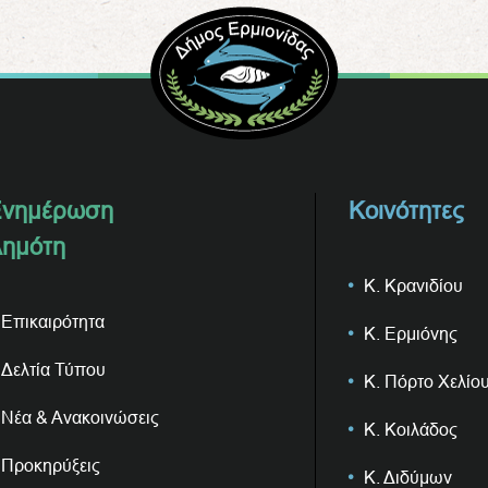
νημέρωση
Κοινότητες
ημότη
Κ. Κρανιδίου
Επικαιρότητα
Κ. Ερμιόνης
Δελτία Τύπου
Κ. Πόρτο Χελίο
Νέα & Ανακοινώσεις
Κ. Κοιλάδος
Προκηρύξεις
Κ. Διδύμων