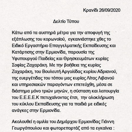
Κρανίδι 26/09/2020
Δελτίο Τύπου
Κάτω από τα αυστηρά μέτρα για την αποφυγή της
εξάπλωσης του κορωνοϊού, εγκαινιάστηκε χθες το
Ειδικό Εργαστήριο Επαγγελματικής Εκπαίδευσης και
Κατάρτισης στην Ερμιονίδα, παρουσία της
Υφυπουργού Παιδείας και Θρησκευμάτων κυρίας
Σοφίας Ζαχαράκη. Με την βοήθεια της κυρίας
Ζαχαράκη, του Βουλευτή Αργολίδας κυρίου Αδριανού,
της ευεργέτιδας του τόπου μας κυρίας Λίτας Λιβανού
και υπηρεσιακών παραγόντων επετεύχθη, μέσα σε
διάστημα μόνο τριών μηνών, η σύσταση και λειτουργία
του Ε.Ε.Ε.Ε.Κ πετυχαίνοντας έτσι, την ολοκλήρωση
του κύκλου Εκπαίδευσης για τα παιδιά με ειδικές
ανάγκες στην Ερμιονίδα.
Ακολουθεί η ομιλία του Δημάρχου Ερμιονίδας Γιάννη
Γεωργόπουλου και φωτορεπορτάζ από τα εγκαίνια :