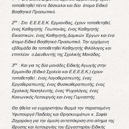
τοποθετηθεί πέντε δάσκαλοι και δύο άτομα Ειδικό
Βοηθητικό Προσωπικό.
ον
2
: Στο Ε.Ε.Ε.Ε.Κ. Ερμιονίδας, έχουν τοποθετηθεί,
ένας Καθηγητής Γεωπονίας, ένας Καθηγητής
Εικαστικών, ένας Καθηγητής Δομικών Έργων και ένα
άτομο Ειδικό Βοηθητικό Προσωπικό. Την ερχόμενη
εβδομάδα θα τοποθετηθεί Καθηγητής Φιλόλογος και
επιπλέον ο Διευθυντής της Σχολικής Μονάδας.
ον
3
: Και για τις δύο μονάδες Ειδικής Αγωγής στην
Ερμιονίδα (Ειδικό Σχολείο και Ε.Ε.Ε.Ε.Κ.) έχουν
τοποθετηθεί : ένας Λογοθεραπευτής, ένας
Εργοθεραπευτής, ένας Φυσικοθεραπευτής, ένας
Σχολικός Νοσηλευτής, ένας Ψυχολόγος, ένας
Κοινωνικός Λειτουργός και ένας Γυμναστής.
Θα ήθελα να ευχαριστήσω θερμά
την παρισταμένη
Υφυπουργό Παιδείας και Θρησκευμάτων κ. Σοφία
Ζαχαράκη για την άμεση ανταπόκριση στο αίτημα της
ίδρυσης και λειτουργίας του Εργαστηρίου Ειδικής