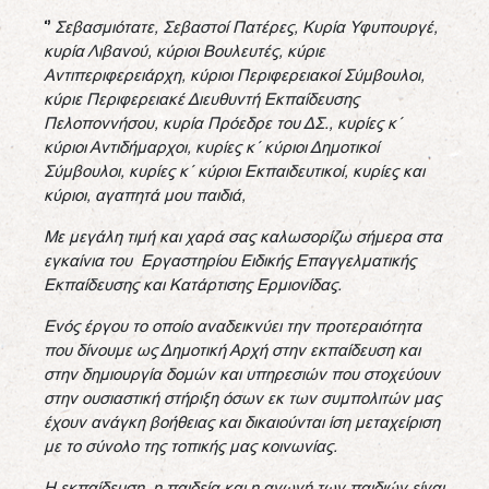
‘’
Σεβασμιότατε, Σεβαστοί Πατέρες, Κυρία Υφυπουργέ,
κυρία Λιβανού, κύριοι Βουλευτές, κύριε
Αντιπεριφερειάρχη, κύριοι Περιφερειακοί Σύμβουλοι,
κύριε Περιφερειακέ Διευθυντή Εκπαίδευσης
Πελοποννήσου, κυρία Πρόεδρε του ΔΣ., κυρίες κ΄
κύριοι Αντιδήμαρχοι, κυρίες κ΄ κύριοι Δημοτικοί
Σύμβουλοι, κυρίες κ΄ κύριοι Εκπαιδευτικοί, κυρίες και
κύριοι, αγαπητά μου παιδιά,
Με μεγάλη τιμή και χαρά σας καλωσορίζω σήμερα στα
εγκαίνια του Εργαστηρίου Ειδικής Επαγγελματικής
Εκπαίδευσης και Κατάρτισης Ερμιονίδας.
Ενός έργου το οποίο αναδεικνύει την προτεραιότητα
που δίνουμε ως Δημοτική Αρχή στην εκπαίδευση και
στην δημιουργία δομών και υπηρεσιών που στοχεύουν
στην ουσιαστική στήριξη όσων εκ των συμπολιτών μας
έχουν ανάγκη βοήθειας και δικαιούνται ίση μεταχείριση
με το σύνολο της τοπικής μας κοινωνίας.
Η εκπαίδευση, η παιδεία και η αγωγή των παιδιών είναι