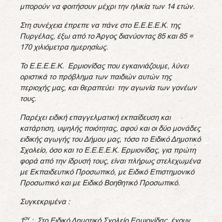
μπορούν να φοιτήσουν μέχρι την ηλικία των 14 ετών.
Στη συνέχεια έπρεπε να πάνε στο Ε.Ε.Ε.Ε.Κ. της
Πυργέλας, έξω από το Άργος διανύοντας 85 και 85 =
170 χιλιόμετρα ημερησίως.
Το Ε.Ε.Ε.Ε.Κ. Ερμιονίδας που εγκαινιάζουμε, λύνει
οριστικά το πρόβλημα των παιδιών αυτών της
περιοχής μας, και θεραπεύει την αγωνία των γονέων
τους.
Παρέχει ειδική επαγγελματική εκπαίδευση και
κατάρτιση, υψηλής ποιότητας, αφού και οι δύο μονάδες
ειδικής αγωγής του Δήμου μας, τόσο το Ειδικό Δημοτικό
Σχολείο, όσο και το Ε.Ε.Ε.Ε.Κ. Ερμιονίδας, για πρώτη
φορά από την ίδρυσή τους, είναι πλήρως στελεχωμένα
με Εκπαιδευτικό Προσωπικό, με Ειδικό Επιστημονικό
Προσωπικό και με Ειδικό Βοηθητικό Προσωπικό.
Συγκεκριμένα :
ον
1
: Στο Ειδικό Δημοτικό Σχολείο Ερμιονίδας, έχουν