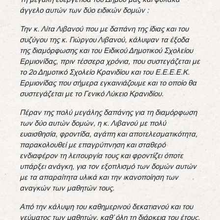
άγγελο αυτών των δύο ειδικών δομών :
Την κ. Λίτα Λιβανού που με δαπάνη της ίδιας και του
συζύγου της κ. Γιώργου Λιβανού, κάλυψαν τα έξοδα
της διαμόρφωσης και του Ειδικού Δημοτικού Σχολείου
Ερμιονίδας, πριν τέσσερα χρόνια, που συστεγάζεται με
το 2ο Δημοτικό Σχολείο Κρανιδίου και του Ε.Ε.Ε.Ε.Κ.
Ερμιονίδας που σήμερα εγκαινιάζουμε και το οποίο θα
συστεγάζεται με το Γενικό Λύκειο Κρανιδίου.
Πέραν της πολύ μεγάλης δαπάνης για τη διαμόρφωση
των δύο αυτών δομών, η κ. Λιβανού με πολύ
ευαισθησία, φροντίδα, αγάπη και αποτελεσματικότητα,
παρακολουθεί με επαγρύπνηση και σταθερό
ενδιαφέρον τη λειτουργία τους και φροντίζει όποτε
υπάρξει ανάγκη, για τον εξοπλισμό των δομών αυτών
με τα απαραίτητα υλικά και την ικανοποίηση των
αναγκών των μαθητών τους.
Από την κάλυψη του καθημερινού δεκατιανού και του
γεύματος των μαθητών, καθ’ όλη τη διάρκεια του έτους,