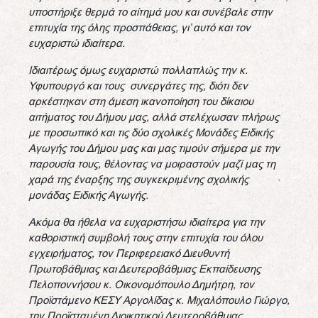
υποστήριξε θερμά το αίτημά μου και συνέβαλε στην
επιτυχία της όλης προσπάθειας, γι’ αυτό και τον
ευχαριστώ ιδιαίτερα.
Ιδιαιτέρως όμως ευχαριστώ πολλαπλώς την κ.
Υφυπουργό και τους συνεργάτες της, διότι δεν
αρκέστηκαν στη άμεση ικανοποίηση του δίκαιου
αιτήματος του Δήμου μας, αλλά στελέχωσαν πλήρως
με προσωπικό και τις δύο σχολικές Μονάδες Ειδικής
Αγωγής του Δήμου μας και μας τιμούν σήμερα με την
παρουσία τους, θέλοντας να μοιραστούν μαζί μας τη
χαρά της έναρξης της συγκεκριμένης σχολικής
μονάδας Ειδικής Αγωγής.
Ακόμα θα ήθελα να ευχαριστήσω ιδιαίτερα για την
καθοριστική συμβολή τους στην επιτυχία του όλου
εγχειρήματος, τον Περιφερειακό Διευθυντή
Πρωτοβάθμιας και Δευτεροβάθμιας Εκπαίδευσης
Πελοποννήσου κ. Οικονομόπουλο Δημήτρη, τον
Προϊστάμενο ΚΕΣΥ Αργολίδας κ. Μιχαλόπουλο Γιώργο,
την Προϊσταμένη Διοικητικού Δευτεροβάθμιας