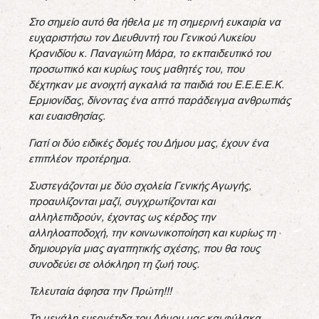
Στο σημείο αυτό θα ήθελα με τη σημερινή ευκαιρία να
ευχαριστήσω τον Διευθυντή του Γενικού Λυκείου
Κρανιδίου κ. Παναγιώτη Μάρα, το εκπαιδευτικό του
προσωπικό και κυρίως τους μαθητές του, που
δέχτηκαν με ανοιχτή αγκαλιά τα παιδιά του Ε.Ε.Ε.Ε.Κ.
Ερμιονίδας, δίνοντας ένα απτό παράδειγμα ανθρωπιάς
και ευαισθησίας.
Γιατί οι δύο ειδικές δομές του Δήμου μας, έχουν ένα
επιπλέον προτέρημα.
Συστεγάζονται με δύο σχολεία Γενικής Αγωγής,
προαυλίζονται μαζί, συγχρωτίζονται και
αλληλεπιδρούν, έχοντας ως κέρδος την
αλληλοαποδοχή, την κοινωνικοποίηση και κυρίως τη
δημιουργία μιας αγαπητικής σχέσης, που θα τους
συνοδεύει σε ολόκληρη τη ζωή τους.
Τελευταία άφησα την Πρώτη!!!
Τη μεγάλη ευεργέτιδα του Δήμου μας και φύλακα