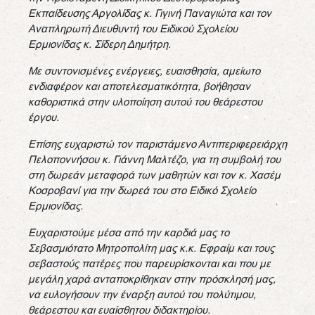
Εκπαίδευσης Αργολίδας κ. Γιγινή Παναγιώτα και τον
Αναπληρωτή Διευθυντή του Ειδικού Σχολείου
Ερμιονίδας κ. Σίδερη Δημήτρη.
Με συντονισμένες ενέργειες, ευαισθησία, αμείωτο
ενδιαφέρον και αποτελεσματικότητα, βοήθησαν
καθοριστικά στην υλοποίηση αυτού του θεάρεστου
έργου.
Επίσης ευχαριστώ τον παριστάμενο Αντιπεριφερειάρχη
Πελοποννήσου κ. Γιάννη Μαλτέζο, για τη συμβολή του
στη δωρεάν μεταφορά των μαθητών και τον
κ. Χασέμ
Κοσροβανί για την δωρεά του στο Ειδικό Σχολείο
Ερμιονίδας.
Ευχαριστούμε μέσα από την καρδιά μας το
Σεβασμιότατο Μητροπολίτη μας κ.κ. Εφραίμ και τους
σεβαστούς πατέρες που παρευρίσκονται και που με
μεγάλη χαρά ανταποκρίθηκαν στην πρόσκλησή μας,
να ευλογήσουν την έναρξη αυτού του πολύτιμου,
θεάρεστου και ευαίσθητου διδακτηρίου.