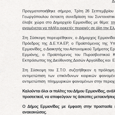
Δ
Πραγματοποιήθηκε σήμερα, Τρίτη 26 Σεπτεμβρίου 
Γεωργόπουλου έκτακτη συνεδρίαση του Συντονιστικ
έλαβε χώρα στο Δημαρχείο Ερμιονίδας με θέμα:
τη
αναμένεται να πλήξει αρκετές περιοχές σε όλη την Ελλ
Στη Σύσκεψη παρευρέθηκαν, ο Δήμαρχος Ερμιονίδας
Πρόεδρος της Δ.Ε.Υ.Α.ΕΡ, ο Προϊστάμενος της Υ
Ερμιονίδας, ο Διοικητής του Αστυνομικού Τμήματος Ερ
Ερμιόνης, ο Προϊστάμενος του Πυροσβεστικού Κ
Εκπρόσωπος της Διεύθυνσης Δασών Αργολίδας και
Στη Σύσκεψη του Σ.Τ.Ο. συζητήθηκαν η πρόληψη 
αντιμετώπιση των επικίνδυνων καιρικών φαινομέ
αντιμετώπιση πλημμυρικών φαινομένων στην περιοχ
Καλούνται όλοι οι πολίτες του Δήμου Ερμιονίδας, ανά
προσεκτικοί, να αποφεύγουν τις άσκοπες μετακινήσει
Ο Δήμος Ερμιονίδας με έμφαση στην προστασία κ
ανακοινώσεις.