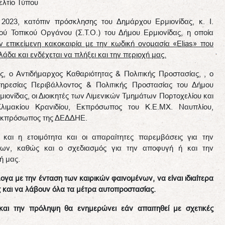
ελτίο Τύπου
2023, κατόπιν πρόσκλησης του Δημάρχου Ερμιονίδας, κ. Ι.
ού Τοπικού Οργάνου (Σ.Τ.Ο.) του Δήμου Ερμιονίδας, η οποία
ν επικείμενη κακοκαιρία με την κωδική ονομασία «
Elias
» που
άδα και ενδέχεται να πλήξει και την περιοχή μας.
, ο Αντιδήμαρχος Καθαριότητας & Πολιτικής Προστασίας, , ο
πηρεσίας Περιβάλλοντος & Πολιτικής Προστασίας του Δήμου
μιονίδας, οι Διοικητές των Λιμενικών Τμημάτων Πορτοχελίου και
λιμακίου Κρανιδίου, Εκπρόσωπος του Κ.Ε.ΜΧ. Ναυπλίου,
 Εκπρόσωπος της ΔΕΔΔΗΕ.
και η ετοιμότητα και οι απαραίτητες παρεμβάσεις για την
νων, καθώς και ο σχεδιασμός για την αποφυγή ή και την
ή μας.
λογα με την ένταση των καιρικών φαινομένων, να είναι ιδιαίτερα
ς και να λάβουν όλα τα μέτρα αυτοπροστασίας.
αι την πρόληψη θα ενημερώνει εάν απαιτηθεί με σχετικές