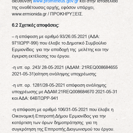
διεύθυνση
www.promitheus.gov.gr
και στην ιστοσελίδα
της αναθέτουσας αρχής, εφόσον υπάρχει,
www.ermionida.gr / ΠΡΟΚΗΡΥΞΕΙΣ.
6.2 Σχετικές αποφάσεις:
– η απόφαση με αριθμό 93/26.05.2021 (ΑΔΑ:
971ΙΩΡΡ-99Ι) που έλαβε το Δημοτικό Συμβούλιο
Ερμιονίδας για την αποδοχή της μελέτης και την
έγκριση εκτέλεσης του έργου.
-η υπ. αρ. 243/ 28-05-2021 (ΑΔΑΜ: 21REQ008684655
2021-05-31)αίτηση ανάληψης υποχρέωσης
-η υπ. αρ. 1281/28-05-2021 απόφαση ανάληψης
υποχρέωσης με ΑΔΑΜ:21REQ008684670 2021-05-31
και ΑΔΑ: 64ΒΤΩΡΡ-941
-η απόφαση με αριθμό 106/31-05-2021 που έλαβε η
Οικονομική Επιτροπή Δήμου Ερμιονίδας για την
κατάρτιση των όρων δημοπράτησης για τη
συγκρότηση της Επιτροπής Διαγωνισμού του έργου.