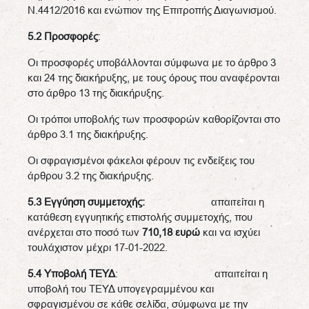
Ν.4412/2016 και ενώπιον της Επιτροπής Διαγωνισμού.
5.2 Προσφορές
:
Οι προσφορές υποβάλλονται σύμφωνα με το άρθρο 3
και 24 της διακήρυξης, με τους όρους που αναφέρονται
στο άρθρο 13 της διακήρυξης.
Οι τρόποι υποβολής των προσφορών καθορίζονται στο
άρθρο 3.1 της διακήρυξης.
Οι σφραγισμένοι φάκελοι φέρουν τις ενδείξεις του
άρθρου 3.2 της διακήρυξης.
5.3 Εγγύηση συμμετοχής:
απαιτείται η
κατάθεση εγγυητικής επιστολής συμμετοχής, που
ανέρχεται στο ποσό των
710,18
ευρώ
και να ισχύει
τουλάχιστον μέχρι 17-01-2022.
5.4 Υποβολή ΤΕΥΔ
: απαιτείται η
υποβολή του ΤΕΥΔ υπογεγραμμένου και
σφραγισμένου σε κάθε σελίδα, σύμφωνα με την