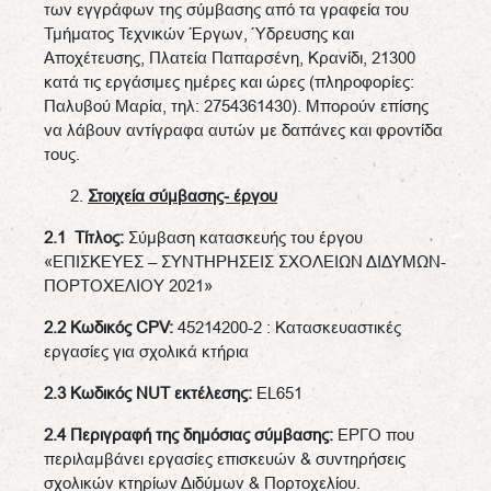
των εγγράφων της σύμβασης από τα γραφεία του
Τμήματος Τεχνικών Έργων, Ύδρευσης και
Αποχέτευσης, Πλατεία Παπαρσένη, Κρανίδι, 21300
κατά τις εργάσιμες ημέρες και ώρες (πληροφορίες:
Παλυβού Μαρία, τηλ: 2754361430). Μπορούν επίσης
να λάβουν αντίγραφα αυτών με δαπάνες και φροντίδα
τους.
Στοιχεία σύμβασης- έργου
2.1 Τίτλος:
Σύμβαση κατασκευής του έργου
«ΕΠΙΣΚΕΥΕΣ – ΣΥΝΤΗΡΗΣΕΙΣ ΣΧΟΛΕΙΩΝ ΔΙΔΥΜΩΝ-
ΠΟΡΤΟΧΕΛΙΟΥ 2021»
2.2 Κωδικός
CPV
:
45214200-2 : Κατασκευαστικές
εργασίες για σχολικά κτήρια
2.3 Κωδικός
NUT
εκτέλεσης:
EL651
2.4 Περιγραφή της δημόσιας σύμβασης:
ΕΡΓΟ που
περιλαμβάνει εργασίες επισκευών & συντηρήσεις
σχολικών κτηρίων Διδύμων & Πορτοχελίου.