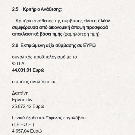
2.5 Κριτήριο Ανάθεσης:
Κριτήριο ανάθεσης της σύμβασης είναι η
πλέον
συμφέρουσα από οικονομική άποψη προσφορά
αποκλειστικά βάσει τιμής
(χαμηλότερη τιμή).
2.6 Εκτιμώμενη αξία σύμβασης σε ΕΥΡΩ
συνολικός προϋπολογισμό με το
Φ.Π.Α
44.031,01
Ευρώ
ο οποίος αναλύεται σε:
Δαπάνη
Εργασ
25.872,42 Ευρώ
Γενικά έξοδα και Όφελος εργολάβου
(Γ.Ε.+Ο.Ε
4.657,04 Ευρώ