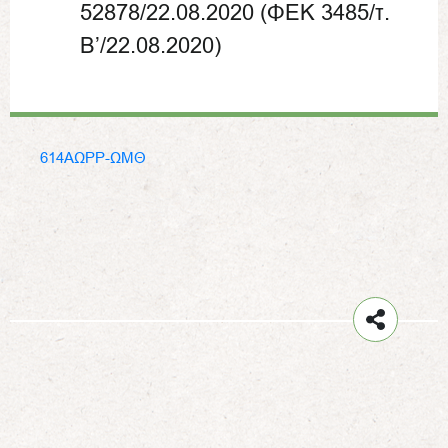
52878/22.08.2020 (ΦΕΚ 3485/τ.
Β’/22.08.2020)
614ΑΩΡΡ-ΩΜΘ