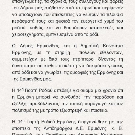
επαγγελματίες, τα σχολεία, τους συλλόγους και φορείς
του Δήμου μας στήθηκαν από το πρωί και περίμεναν
να υποδεχτούν του επισκέπτες να γευτούν τα πλούσια
κεράσματά τους και φυσικά τον ευεργετικό χυμό του
ροδιού, καθώς και να θαυμάσουν κατασκευές και
χειροτεχνήματα, εμπνευσμένα από το ρόδι.
Ο Δήμος Ερμιονίδας και η Δημοτική Κοινότητα
Ερμιόνης, με τη στήριξη πολλών εθελοντών,
συμμετείχαν με δικό τους περίπτερο, δίνοντας τη
δυνατότητα σε κάθε επισκέπτη να δοκιμάσει γεύσεις
από ρόδι και να γνωρίσει τις ομορφιές της Ερμιόνης και
της Ερμιονίδας μας.
η
Η 14
Γιορτή Ροδιού απέδειξε για ακόμα μια χρονιά ότι
η Ερμιόνη μπορεί να συνδυάσει την παράδοση και
εξέλιξη, προβάλλοντας την τοπική παραγωγή και τον
πολιτισμό της με τρόπο εξωστρεφή και ποιοτικό.
η
Η 14
Γιορτή Ροδιού Ερμιόνης διοργανώθηκε με την
εποπτεία της Αντιδημάρχου Δ.Ε. Ερμιόνης, κ. Β.
Πραχαλιά, του Προέδρου της Δημοτικής Κοινότητας