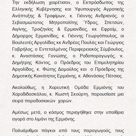
Την εκδήλωση χαιρέτισαν, ο Εκπρόσδωπος της
Ελληνικής Κυβέρνησης και Υφυπουργός Αγροτικής
Ανάπτυξης & Τροφίμων, κ. Γιάννης Ανδριανός, ο
Σεβασμιώτατος Μητροπολίτης Ύδρας, Σπετσών,
Αιγίνης, Τροιζηνίας & Ερμιονίδας, κκ Εφραίμ, ο
Δήμαρχος Ερμιονίδας, κ. Γιάννης Γεωργόπουλος, οι
Βουλευτές Αργολίδας κκ Ανδρέας Πουλάς και Γεώργιος
Γαβρήλος, ο Εντεταλμένος Περιφερειακός Σύμβουλος,
κ. Αναστάσιος Γανώσης, ο Ροδοπαραγωγός, κ.
Δημήτρης Κόντος, ο Πρόεδρος του Επιμελητηρίου
Αργολίδας, κ. Φώτης Δαμούλος και ο Πρόεδρος της
Δημοτικής Κοινότητας Ερμιόνης, κ. Αθανάσιος Πάτσιος.
Ακολούθως, η Χορευτική Ομάδα Ερμιόνης του
Χοροδιδασκάλου, κ. Κωστή Σκούρτη, παρουσίασε μια
σειρά παραδοσιακών χορών.
Αμέσως μετά, ο κόσμος περιηγήθηκε στην υπαίθρια
αγορά στο λιμάνι της Ερμιόνης.
Πολυάριθμοι πάγκοι από τους παραγωγούς, τους