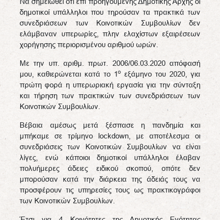
Να σημειωθεί ότι επί προηγούμενης Δημοτικής Αρχής οι
δημοτικοί υπάλληλοι που τηρούσαν τα πρακτικά των
συνεδριάσεων των Κοινοτικών Συμβουλίων δεν
ελάμβαναν υπερωρίες, πλην ελαχίστων εξαιρέσεων
χορήγησης περιορισμένου αριθμού ωρών.
Με την υπ. αριθμ. πρωτ. 2006/06.03.2020 απόφασή
ο
μου, καθιερώνεται κατά το 1
εξάμηνο του 2020, για
πρώτη φορά η υπερωριακή εργασία για την σύνταξη
και τήρηση των πρακτικών των συνεδριάσεων των
Κοινοτικών Συμβουλίων.
Βέβαια αμέσως μετά ξέσπασε η πανδημία και
μπήκαμε σε τρίμηνο lockdown, με αποτέλεσμα οι
συνεδριάσεις των Κοινοτικών Συμβουλίων να είναι
λίγες, ενώ κάποιοι δημοτικοί υπάλληλοι έλαβαν
πολυήμερες άδειες ειδικού σκοπού, οπότε δεν
μπορούσαν κατά την διάρκεια της άδειάς τους να
προσφέρουν τις υπηρεσίες τους ως πρακτικογράφοι
των Κοινοτικών Συμβουλίων.
Έτσι για 4 Κοινότητες της Δημοτικής Ενότητας