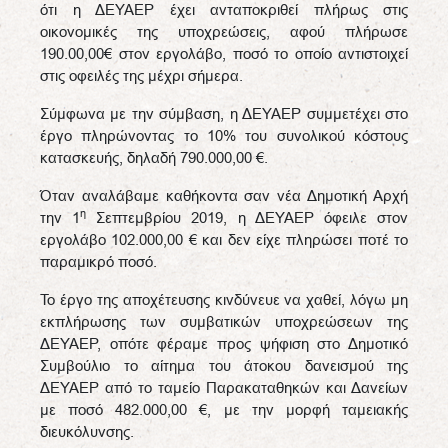
ότι η ΔΕΥΑΕΡ έχει ανταποκριθεί πλήρως στις
οικονομικές της υποχρεώσεις, αφού πλήρωσε
190.00,00€ στον εργολάβο, ποσό το οποίο αντιστοιχεί
στις οφειλές της μέχρι σήμερα.
Σύμφωνα με την σύμβαση, η ΔΕΥΑΕΡ συμμετέχει στο
έργο πληρώνοντας το 10% του συνολικού κόστους
κατασκευής, δηλαδή 790.000,00 €.
Όταν αναλάβαμε καθήκοντα σαν νέα Δημοτική Αρχή
η
την 1
Σεπτεμβρίου 2019, η ΔΕΥΑΕΡ όφειλε στον
εργολάβο 102.000,00 € και δεν είχε πληρώσει ποτέ το
παραμικρό ποσό.
Το έργο της αποχέτευσης κινδύνευε να χαθεί, λόγω μη
εκπλήρωσης των συμβατικών υποχρεώσεων της
ΔΕΥΑΕΡ, οπότε φέραμε προς ψήφιση στο Δημοτικό
Συμβούλιο το αίτημα του άτοκου δανεισμού της
ΔΕΥΑΕΡ από το ταμείο Παρακαταθηκών και Δανείων
με ποσό 482.000,00 €, με την μορφή ταμειακής
διευκόλυνσης.