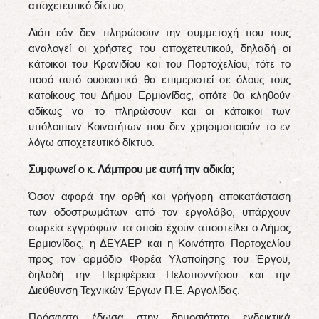
αποχετευτικό δίκτυο;
Διότι εάν δεν πληρώσουν την συμμετοχή που τους
αναλογεί οι χρήστες του αποχετευτικού, δηλαδή οι
κάτοικοι του Κρανιδίου και του Πορτοχελίου, τότε το
ποσό αυτό ουσιαστικά θα επιμεριστεί σε όλους τους
κατοίκους του Δήμου Ερμιονίδας, οπότε θα κληθούν
αδίκως να το πληρώσουν και οι κάτοικοι των
υπόλοιπων Κοινοτήτων που δεν χρησιμοποιούν το εν
λόγω αποχετευτικό δίκτυο.
Συμφωνεί ο κ. Λάμπρου με αυτή την αδικία;
Όσον αφορά την ορθή και γρήγορη αποκατάσταση
των οδοστρωμάτων από τον εργολάβο, υπάρχουν
σωρεία εγγράφων τα οποία έχουν αποστείλει ο Δήμος
Ερμιονίδας, η ΔΕΥΑΕΡ και η Κοινότητα Πορτοχελίου
προς τον αρμόδιο Φορέα Υλοποίησης του Έργου,
δηλαδή την Περιφέρεια Πελοποννήσου και την
Διεύθυνση Τεχνικών Έργων Π.Ε. Αργολίδας.
Πρόσφατα έδωσα στην δημοσιότητα ενδεικτικά