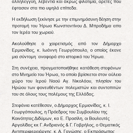
αλληλεγγύη, λεβεντιά και άκρως φιλοτιμία, αρετές που
έφτασαν στα πιο υψηλά επίπεδα.
Η εκδήλωση ξεκίνησε με την επιμνημόσυνη δέηση στην
προτομή του Ήρωα Κωνσταντίνου Δ. Μπροδήμα απο
τον Ιερέα του χωριού.
Ακολούθησε ο χαιρετισμός από τον Δήμαρχο
Ερμιονίδας, κ. Ιωάννη Γεωργόπουλο, ο οποίος έκανε
μια σύντομη αναφορά στο ιστορικό του Ήρωα.
Στη συνέχεια, πραγματοποιήθηκε κατάθεση στεφάνων
στο Μνημείο του Ήρωα, το οποίο βρίσκεται στον αύλειο
χώρο του Ιερού Ναού Αγ. Νικολάου, πλησίον του
Ηρώου των φονευθέντων πολεμιστών και συντοπιτών
του σε όλους τους πολέμους της Ελλάδας.
Στεφάνια κατέθεσαν, ο Δήμαρχος Ερμιονίδας, κ. Ι.
Γεωργόπουλος, η Πρόεδρος του Συμβουλίου της
Κοινότητας Διδύμων, κα Ε. Προσίλη, οι Βουλευτές
Αργολίδας κκ Γ. Ανδριανός & Γ. Γαβρήλος, ο Θεματικός
Αντιπεριφερειάρχης, κ. Α. Γανώσης, ο Εκπρόσωπος