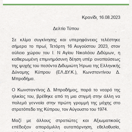
Κρανίδι, 16.08.2023
Δελτίο Τύπου
Σε κλίμα συγκίνησης και υπερηφάνειας τελέστηκε
σήμερα το πρωί, Τετάρτη 16 Αυγούστου 2023, στον
αύλειο χώρου του Ι. Ν Αγίου Νικολάου Διδύμων, η
καθιερωμένη επιμνημόσυνη δέηση υπέρ αναπαύσεως
της ψυχής του πεσόντα Διδυμιώτη Ήρωα της Ελληνικής
Δύναμης Κύπρου (ΕΛ.ΔΥ.Κ.), Κωνσταντίνου Δ.
Μπροδήμα.
Ο Κωνσταντίνος Δ. Μπροδήμας, παρά το νεαρό της
ηλικίας του, βρέθηκε από τη μια στιγμή στην άλλη να
πολεμά γενναία στην πρώτη γραμμή της μάχης στο
στρατόπεδο της Κύπρου, τον Αύγουστο του 1974.
Μαζί με άλλους στρατιώτες και Αξιωματικούς
επέδειξαν απαράμιλλη αυταπάρνηση, εθελοθυσία,