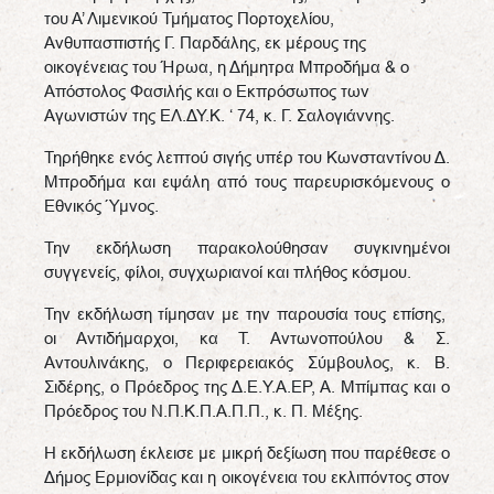
του Α’ Λιμενικού Τμήματος Πορτοχελίου,
Ανθυπασπιστής Γ. Παρδάλης, εκ μέρους της
οικογένειας του Ήρωα, η Δήμητρα Μπροδήμα & ο
Απόστολος Φασιλής και ο Εκπρόσωπος των
Αγωνιστών της ΕΛ.ΔΥ.Κ. ‘ 74, κ. Γ. Σαλογιάννης.
Τηρήθηκε ενός λεπτού σιγής υπέρ του Κωνσταντίνου Δ.
Μπροδήμα και εψάλη από τους παρευρισκόμενους ο
Εθνικός Ύμνος.
Την εκδήλωση παρακολούθησαν συγκινημένοι
συγγενείς, φίλοι, συγχωριανοί και πλήθος κόσμου.
Την εκδήλωση τίμησαν με την παρουσία τους επίσης,
οι Αντιδήμαρχοι, κα Τ. Αντωνοπούλου & Σ.
Αντουλινάκης, ο Περιφερειακός Σύμβουλος, κ. Β.
Σιδέρης, ο Πρόεδρος της Δ.Ε.Υ.Α.ΕΡ, Α. Μπίμπας και ο
Πρόεδρος του Ν.Π.Κ.Π.Α.Π.Π., κ. Π. Μέξης.
Η εκδήλωση έκλεισε με μικρή δεξίωση που παρέθεσε ο
Δήμος Ερμιονίδας και η οικογένεια του εκλιπόντος στον