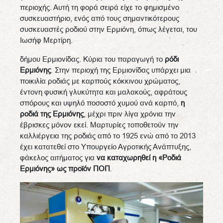
περιοχής. Αυτή τη φορά σειρά είχε το φημισμένο
συσκευαστήριο, ενός από τους σημαντικότερους
συσκευαστές ροδιού στην Ερμιόνη, όπως λέγεται, του
Ιωσήφ Μερτίρη.
δήμου Ερμιονίδας. Κύρια του παραγωγή το
ρόδι
Ερμιόνης
. Στην περιοχή της Ερμιονίδας υπάρχει μια
ποικιλία ροδιάς με καρπούς κόκκινου χρώματος,
έντονη φυσική γλυκύτητα και μαλακούς, αφράτους
σπόρους και υψηλό ποσοστό χυμού ανά καρπό,
η
ροδιά της Ερμιόνης
, μέχρι πριν λίγα χρόνια την
έβρισκες μόνον εκεί. Μαρτυρίες τοποθετούν την
καλλιέργεια της ροδιάς από το 1925 ενώ από το 2013
έχει κατατεθεί στο Υπουργείο Αγροτικής Ανάπτυξης,
φάκελος αιτήματος για
να καταχωρηθεί η «Ροδιά
Ερμιόνης» ως προϊόν ΠΟΠ
.