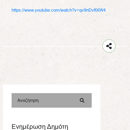
https://www.youtube.com/watch?v=qv9nDvftXW4
Αναζήτηση
Ενημέρωση Δημότη