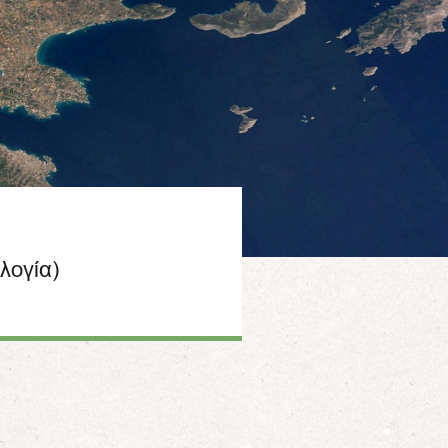
ογία)