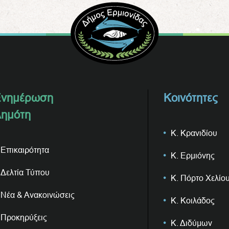
νημέρωση
Κοινότητες
ημότη
Κ. Κρανιδίου
Επικαιρότητα
Κ. Ερμιόνης
Δελτία Τύπου
Κ. Πόρτο Χελίο
Νέα & Ανακοινώσεις
Κ. Κοιλάδος
Προκηρύξεις
Κ. Διδύμων