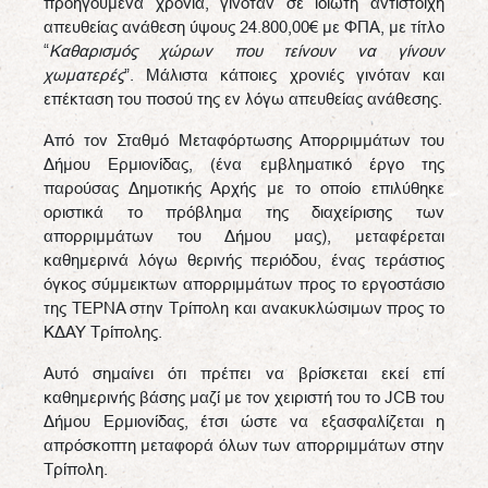
προηγούμενα χρόνια, γινόταν σε ιδιώτη αντίστοιχη
απευθείας ανάθεση ύψους 24.800,00€ με ΦΠΑ, με τίτλο
“
Καθαρισμός χώρων που τείνουν να γίνουν
χωματερές
”. Μάλιστα κάποιες χρονιές γινόταν και
επέκταση του ποσού της εν λόγω απευθείας ανάθεσης.
Από τον Σταθμό Μεταφόρτωσης Απορριμμάτων του
Δήμου Ερμιονίδας, (ένα εμβληματικό έργο της
παρούσας Δημοτικής Αρχής με το οποίο επιλύθηκε
οριστικά το πρόβλημα της διαχείρισης των
απορριμμάτων του Δήμου μας), μεταφέρεται
καθημερινά λόγω θερινής περιόδου, ένας τεράστιος
όγκος σύμμεικτων απορριμμάτων προς το εργοστάσιο
της ΤΕΡΝΑ στην Τρίπολη και ανακυκλώσιμων προς το
ΚΔΑΥ Τρίπολης.
Αυτό σημαίνει ότι πρέπει να βρίσκεται εκεί επί
καθημερινής βάσης μαζί με τον χειριστή του το JCB του
Δήμου Ερμιονίδας, έτσι ώστε να εξασφαλίζεται η
απρόσκοπτη μεταφορά όλων των απορριμμάτων στην
Τρίπολη.