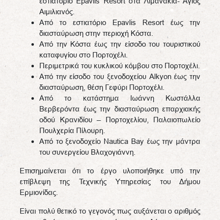
εστιατόριο Epavlis Resort στα Λιμανάκια- Άγιος
Αιμιλιανός.
Από το εστιατόριο Epavlis Resort έως την
διασταύρωση στην περιοχή Κόστα.
Από την Κόστα έως την είσοδο του τουριστικού
καταφυγίου στο Πορτοχέλι.
Περιμετρικά του κυκλικού κόμβου στο Πορτοχέλι.
Από την είσοδο του ξενοδοχείου Alkyon έως την
διασταύρωση, θέση Γεφύρι Πορτοχέλι.
Από το κατάστημα Ιωάννη Κωστάλλα
Βερβερόντα έως την διασταύρωση επαρχιακής
οδού Κρανιδίου – Πορτοχελίου, Παλαιοπωλείο
Πουλχερία Πίλουρη.
Από το ξενοδοχείο Nautica Bay έως την μάντρα
του συνεργείου Βλαχογιάννη.
Επισημαίνεται ότι το έργο υλοποιήθηκε υπό την
επίβλεψη της Τεχνικής Υπηρεσίας του Δήμου
Ερμιονίδας.
Είναι πολύ θετικό το γεγονός πως αυξάνεται ο αριθμός