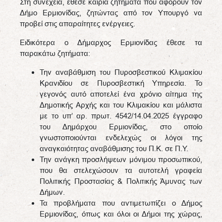
Στη συνέχεια, έθεσε καίρια ζητήματα που αφορούν τον
Δήμο Ερμιονίδας, ζητώντας από τον Υπουργό να
προβεί στις απαραίτητες ενέργειες.
Ειδικότερα ο Δήμαρχος Ερμιονίδας έθεσε τα
παρακάτω ζητήματα:
Την αναβάθμιση του Πυροσβεστικού Κλιμακίου
Κρανιδίου σε Πυροσβεστική Υπηρεσία. Το
γεγονός αυτό αποτελεί ένα χρόνιο αίτημα της
Δημοτικής Αρχής και του Κλιμακίου και μάλιστα
με το υπ’ αρ. πρωτ. 4542/14.04.2025 έγγραφο
του Δημάρχου Ερμιονίδας, στο οποίο
γνωστοποιούνται ενδελεχώς οι λόγοι της
αναγκαιότητας αναβάθμισης του Π.Κ. σε Π.Υ.
Την ανάγκη προσλήψεων μόνιμου προσωπικού,
που θα στελεχώσουν τα αυτοτελή γραφεία
Πολιτικής Προστασίας & Πολιτικής Άμυνας των
Δήμων.
Τα προβλήματα που αντιμετωπίζει ο Δήμος
Ερμιονίδας, όπως και όλοι οι Δήμοι της χώρας,