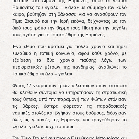
υδάτων στο Λιμάνι της Ερμιόνης, όπου οι νεαροί
Ερμιονίτες του «γιάλα – γιάλα» με σύμμαχο τον καλό
καιρό, βούτηξαν στη θάλασσα για να ανασύρουν τον
Τίμιο Σταυρό και την Ιερή εικόνα, δείχνοντας με τον
δικό τους τρόπο την θερμή τους Πίστη και την μεγάλη
τους αγάπη για το Τοπικό έθιμο της Ερμιόνης.
Ένα έθιμο που κρατάει για πολλά χρόνια και τηρεί
ευλαβικά η τοπική κοινωνία, αφού κάθε χρόνο, με
εξαίρεση τα δύο χρόνια παύσης λόγω των
περιοριστικών μέτρων της πανδημίας, αναβιώνει το
Τοπικό έθιμο «γιάλα – γιάλα».
Φέτος 17 νεαροί των τριών τελευταίων ετών, οι οποίοι
θα κληθούν σύντομα να υπηρετήσουν τη στρατιωτική
τους θητεία, από την παραμονή των Φώτων στόλισαν
τις βάρκες, ύστερα φόρεσαν τις παραδοσιακές
ναυτικές στολές και βγήκαν στους δρόμους, διέσχισαν
όλες τις γειτονιές της Ερμιόνης και τραγούδησαν το
«γιάλα- γιάλα» μέχρι το πρωί.
Τον Τίμιο Σταυρό ανέσυρε ο Ελευθέριος Μπουρίκας και