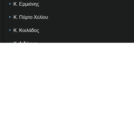
Κ. Ερμιόνης
Κ. Πόρτο Χελίου
Κ. Κοιλάδος
Κ. Διδύμων
Κ. Ηλιοκάστρου
Κ. Θερμησίας
Κ. Φούρνων
Διοίκηση & Επιτροπές
Δημοτική Αρχή
Ισολογισμοί