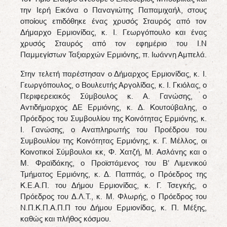
την Ιερή Εικόνα ο Παναγιώτης Παπαμιχαήλ, στους
οποίους επιδόθηκε ένας χρυσός Σταυρός από τον
Δήμαρχο Ερμιονίδας, κ. Ι. Γεωργόπουλο και ένας
χρυσός Σταυρός από τον εφημέριο του Ι.Ν
Παμμεγίστων Ταξιαρχών Ερμιόνης, π. Ιωάννη Αμπελά.
Στην τελετή παρέστησαν ο Δήμαρχος Ερμιονίδας, κ. Ι.
Γεωργόπουλος, ο Βουλευτής Αργολίδας, κ. Ι. Γκιόλας, ο
Περιφερειακός Σύμβουλος κ. Α. Γανώσης, ο
Αντιδήμαρχος ΔΕ Ερμιόνης, κ. Δ. Κουτούβαλης, ο
Πρόεδρος του Συμβουλίου της Κοινότητας Ερμιόνης, κ.
Ι. Γανώσης, ο Αναπληρωτής του Προέδρου του
Συμβουλίου της Κοινότητας Ερμιόνης, κ. Γ. Μέλλος, οι
Κοινοτικοί Σύμβουλοι κκ, Φ. Χατζή, Μ. Ασλάνης και ο
Μ. Φραϊδάκης, ο Προϊστάμενος του Β’ Λιμενικού
Τμήματος Ερμιόνης, κ. Δ. Παππάς, ο Πρόεδρος της
Κ.Ε.Α.Π. του Δήμου Ερμιονίδας, κ. Γ. Τσεγκής, ο
Πρόεδρος του Δ.Λ.Τ., κ. Μ. Φλωρής, ο Πρόεδρος του
Ν.Π.Κ.Π.Α.Π.Π του Δήμου Ερμιονίδας, κ. Π. Μέξης,
καθώς και πλήθος κόσμου.