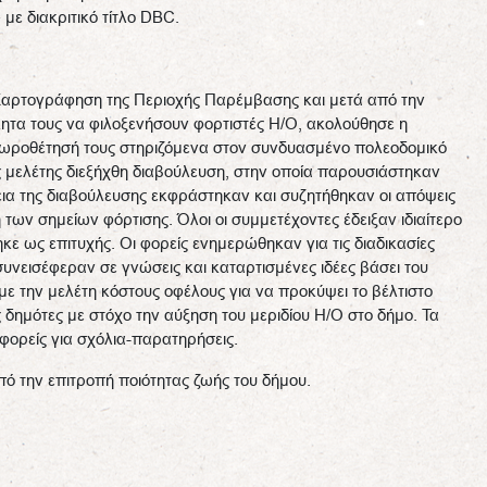
διακριτικό τίτλο DBC.
αρτογράφηση της Περιοχής Παρέμβασης και μετά από την
ητα τους να φιλοξενήσουν φορτιστές Η/Ο, ακολούθησε η
ωροθέτησή τους στηριζόμενα στον συνδυασμένο πολεοδομικό
 μελέτης διεξήχθη διαβούλευση, στην οποία παρουσιάστηκαν
κεια της διαβούλευσης εκφράστηκαν και συζητήθηκαν οι απόψεις
ων σημείων φόρτισης. Όλοι οι συμμετέχοντες έδειξαν ιδιαίτερο
ε ως επιτυχής. Οι φορείς ενημερώθηκαν για τις διαδικασίες
συνεισέφεραν σε γνώσεις και καταρτισμένες ιδέες βάσει του
με την μελέτη κόστους οφέλους για να προκύψει το βέλτιστο
ς δημότες με στόχο την αύξηση του μεριδίου Η/Ο στο δήμο. Τα
ορείς για σχόλια-παρατηρήσεις.
από την επιτροπή ποιότητας ζωής του δήμου.