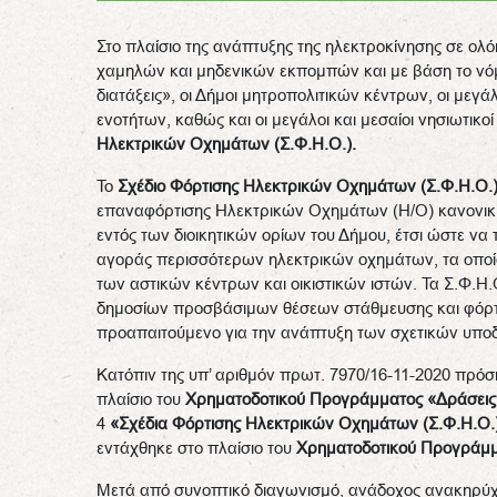
Στο πλαίσιο της ανάπτυξης της ηλεκτροκίνησης σε ολ
χαμηλών και μηδενικών εκπομπών και με βάση το νό
διατάξεις», οι Δήμοι μητροπολιτικών κέντρων, οι μεγ
ενοτήτων, καθώς και οι μεγάλοι και μεσαίοι νησιωτικ
Ηλεκτρικών Οχημάτων (Σ.Φ.Η.Ο.).
Το
Σχέδιο Φόρτισης Ηλεκτρικών Οχημάτων (Σ.Φ.Η.Ο.
επαναφόρτισης Ηλεκτρικών Οχημάτων (Η/Ο) κανονική
εντός των διοικητικών ορίων του Δήμου, έτσι ώστε να
αγοράς περισσότερων ηλεκτρικών οχημάτων, τα οποία
των αστικών κέντρων και οικιστικών ιστών. Τα Σ.Φ.Η
δημοσίων προσβάσιμων θέσεων στάθμευσης και φόρτι
προαπαιτούμενο για την ανάπτυξη των σχετικών υπο
Κατόπιν της υπ’ αριθμόν πρωτ. 7970/16-11-2020 πρό
πλαίσιο του
Χρηματοδοτικού Προγράμματος «Δράσεις 
4
«Σχέδια Φόρτισης Ηλεκτρικών Οχημάτων (Σ.Φ.Η.Ο.
εντάχθηκε στο πλαίσιο του
Χρηματοδοτικού Προγράμμ
Μετά από συνοπτικό διαγωνισμό, ανάδοχος ανακηρ