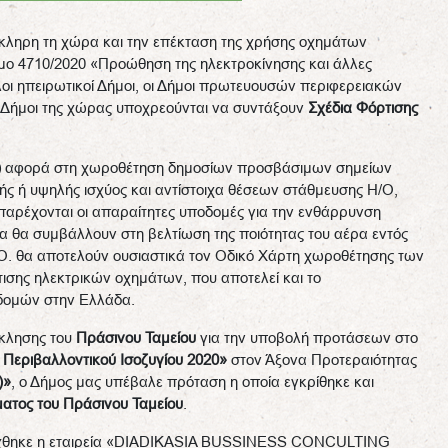
όκληρη τη χώρα και την επέκταση της χρήσης οχημάτων
μο 4710/2020 «Προώθηση της ηλεκτροκίνησης και άλλες
άλοι ηπειρωτικοί Δήμοι, οι Δήμοι πρωτευουσών περιφερειακών
οί Δήμοι της χώρας υποχρεούνται να συντάξουν
Σχέδια Φόρτισης
)
αφορά στη χωροθέτηση δημοσίων προσβάσιμων σημείων
ς ή υψηλής ισχύος και αντίστοιχα θέσεων στάθμευσης Η/Ο,
 παρέχονται οι απαραίτητες υποδομές για την ενθάρρυνση
 θα συμβάλλουν στη βελτίωση της ποιότητας του αέρα εντός
.Ο. θα αποτελούν ουσιαστικά τον Οδικό Χάρτη χωροθέτησης των
σης ηλεκτρικών οχημάτων, που αποτελεί και το
δομών στην Ελλάδα.
σκλησης του
Πράσινου Ταμείου
για την υποβολή προτάσεων στο
Περιβαλλοντικού Ισοζυγίου 2020»
στον Άξονα Προτεραιότητας
)»
, ο Δήμος μας υπέβαλε πρόταση η οποία εγκρίθηκε και
ατος του Πράσινου Ταμείου
.
ύχθηκε η εταιρεία «DIADIKASIA BUSSINESS CONCULTING