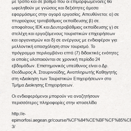
με τρόπο και σε βαθμό που οι επιμορφωμένοι/ες θα
ωφεληθούν με γνώσεις και δεξιότητες άμεσα
εφαρμόσιμες στην αγορά εργασίας. Απευθύνεται: α) σε
πτυχιούχους τριτοβάθμιας εκπαίδευσης β) σε
αποφοίτους ΙΕΚ και Δευτεροβάθμιας εκπαίδευσης γ) σε
στελέχη και εργαζόμενους τουριστικών επιχειρήσεων
και οργανισμών και δ) σε ανέργους με ενδιαφέρον για
μελλοντική απασχόληση στον τουρισμό. Το
πρόγραμμα περιλαμβάνει επτά (7) διδακτικές ενότητες
οι οποίες υλοποιούνται σε χρονική περίοδο 24
εβδομάδων. Επιστημονικός υπεύθυνος είναι ο Δρ.
Θεόδωρος Α. Σταυρινούδης, Αναπληρωτής Καθηγητής
στη «Διοίκηση των Τουριστικών Επιχειρήσεων» στο
Τμήμα Διοίκησης Επιχειρήσεων.
Οι ενδιαφερόμενοι μπορούν να αναζητήσουν
περισσότερες πληροφορίες στην ιστοσελίδα
http://e-
epimorfosi.aegean.gr/course/%CF%84%CE%BF%CF%
3/