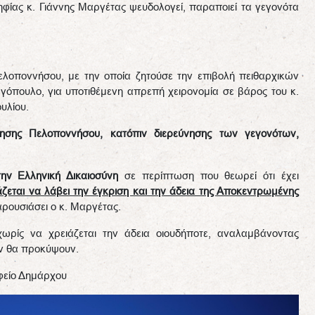
ηφίας κ. Γιάννης Μαργέτας ψευδολογεί, παραποιεί τα γεγονότα
λοποννήσου, με την οποία ζητούσε την επιβολή πειθαρχικών
όπουλο, για υποτιθέμενη απρεπή χειρονομία σε βάρος του κ.
υλίου.
ησης Πελοποννήσου, κατόπιν διερεύνησης των γεγονότων,
ην Ελληνική Δικαιοσύνη
σε περίπτωση που θεωρεί ότι έχει
άζεται να λάβει την έγκριση και την άδεια της Αποκεντρωμένης
αρουσιάσει ο κ. Μαργέτας.
ωρίς να χρειάζεται την άδεια οιουδήποτε, αναλαμβάνοντας
όν θα προκύψουν.
φείο Δημάρχου