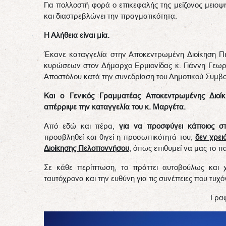
Για πολλοστή φορά ο επικεφαλής της μείζονος μειοψ
και διαστρεβλώνει την πραγματικότητα.
Η Αλήθεια είναι μία.
Έκανε καταγγελία στην Αποκεντρωμένη Διοίκηση Πε
κυρώσεων στον Δήμαρχο Ερμιονίδας κ. Γιάννη Γεωργ
Αποστόλου κατά την συνεδρίαση του Δημοτικού Συμβο
Και ο Γενικός Γραμματέας Αποκεντρωμένης Διοίκ
απέρριψε την καταγγελία του κ. Μαργέτα.
Από εδώ και πέρα,
για να προσφύγει κάποιος στ
προσβληθεί και θιγεί η προσωπικότητά του,
δεν χρει
Διοίκησης Πελοποννήσου
, όπως επιθυμεί να μας το π
Σε κάθε περίπτωση, το πράττει αυτοβούλως και χ
ταυτόχρονα και την ευθύνη για τις συνέπειες που τυχ
Γρα