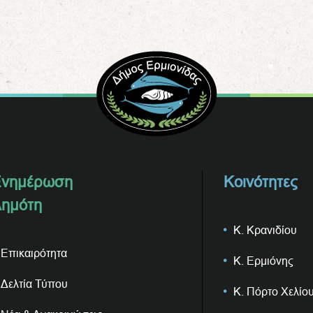
νημέρωση
Κοινότητες
ημότη
Κ. Κρανιδίου
Επικαιρότητα
Κ. Ερμιόνης
Δελτία Τύπου
Κ. Πόρτο Χελίο