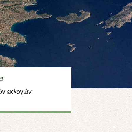
23
ών εκλογών