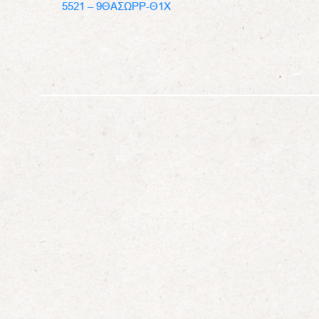
5521 – 9ΘΑΣΩΡΡ-Θ1Χ