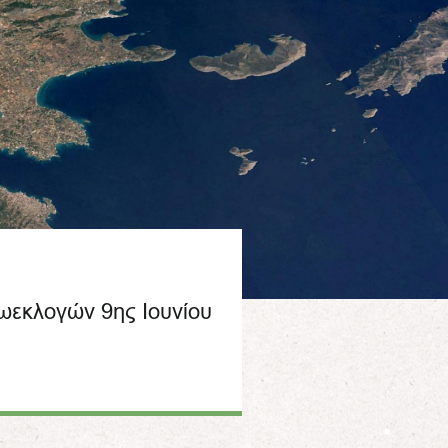
εκλογών 9ης Ιουνίου