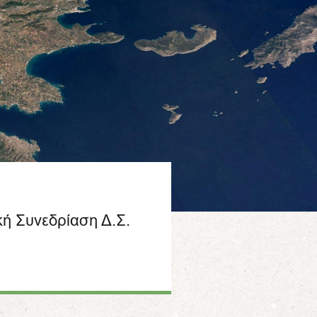
κή Συνεδρίαση Δ.Σ.