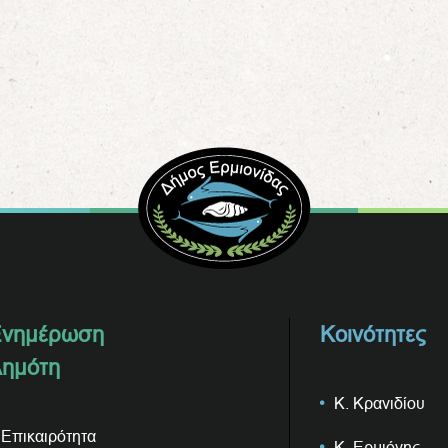
νημέρωση
Κοινότητες
ημότη
Κ. Κρανιδίου
Επικαιρότητα
Κ. Ερμιόνης