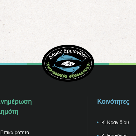
νημέρωση
Κοινότητες
ημότη
Κ. Κρανιδίου
Επικαιρότητα
Κ. Ερμιόνης