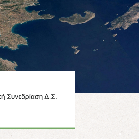
κή Συνεδρίαση Δ.Σ.