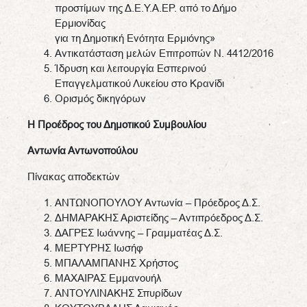
προστίμων της Δ.Ε.Υ.Α.ΕΡ. από το Δήμο
Ερμιονίδας
για τη Δημοτική Ενότητα Ερμιόνης»
Αντικατάσταση μελών Επιτροπών Ν. 4412/2016
Ίδρυση και λειτουργία Εσπερινού
Επαγγελματικού Λυκείου στο Κρανίδι
Ορισμός δικηγόρων
Η Προέδρος του Δημοτικού Συμβουλίου
Αντωνία Αντωνοπούλου
Πίνακας αποδεκτών
ΑΝΤΩΝΟΠΟΥΛΟΥ Αντωνία – Πρόεδρος Δ.Σ.
ΔΗΜΑΡΑΚΗΣ Αριστείδης – Αντιπρόεδρος Δ.Σ.
ΔΑΓΡΕΣ Ιωάννης – Γραμματέας Δ.Σ.
ΜΕΡΤΥΡΗΣ Ιωσήφ
ΜΠΑΛΑΜΠΑΝΗΣ Χρήστος
ΜΑΧΑΙΡΑΣ Εμμανουήλ
ΑΝΤΟΥΛΙΝΑΚΗΣ Σπυρίδων