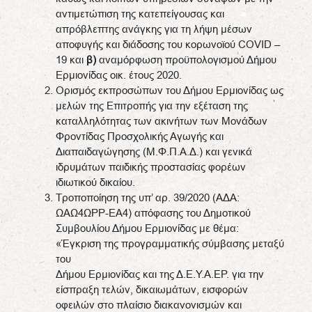
αντιμετώπιση της κατεπείγουσας και
απρόβλεπτης ανάγκης για τη λήψη μέσων
αποφυγής και διάδοσης του κορωνοϊού COVID –
19 και
β)
αναμόρφωση προϋπολογισμού Δήμου
Ερμιονίδας οικ. έτους 2020.
Ορισμός εκπροσώπων του Δήμου Ερμιονίδας ως
μελών της Επιτροπής για την εξέταση της
καταλληλότητας των ακινήτων των Μονάδων
Φροντίδας Προσχολικής Αγωγής και
Διαπαιδαγώγησης (Μ.Φ.Π.Α.Δ.) και γενικά
ιδρυμάτων παιδικής προστασίας φορέων
ιδιωτικού δικαίου.
Τροποποίηση της υπ’ αρ. 39/2020 (ΑΔΑ:
ΩΑΩ4ΩΡΡ-ΕΑ4) απόφασης του Δημοτικού
Συμβουλίου Δήμου Ερμιονίδας με θέμα:
«Έγκριση της προγραμματικής σύμβασης μεταξύ
του
Δήμου Ερμιονίδας και της Δ.Ε.Υ.Α.ΕΡ. για την
είσπραξη τελών, δικαιωμάτων, εισφορών
οφειλών στο πλαίσιο διακανονισμών και