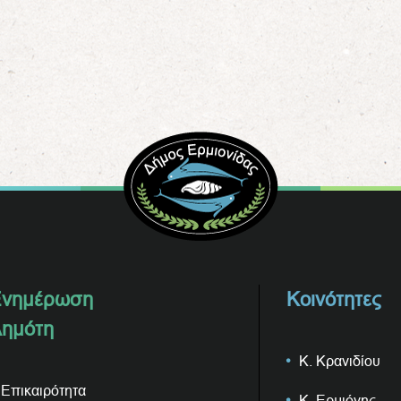
νημέρωση
Κοινότητες
ημότη
Κ. Κρανιδίου
Επικαιρότητα
Κ. Ερμιόνης