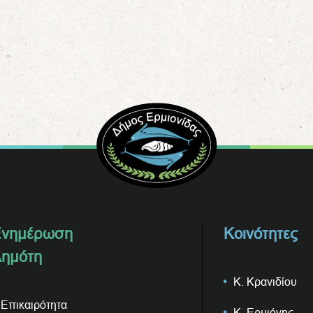
νημέρωση
Κοινότητες
ημότη
Κ. Κρανιδίου
Επικαιρότητα
Κ. Ερμιόνης