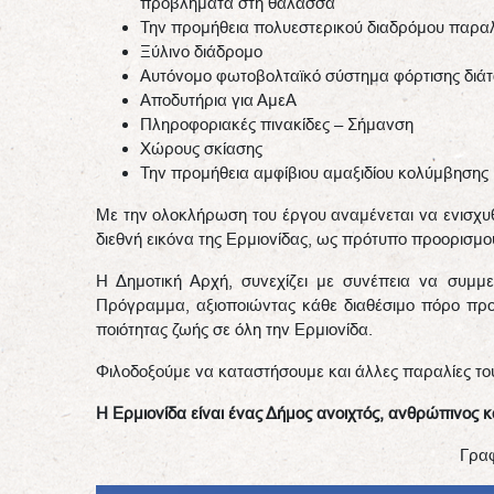
προβλήματα στη θάλασσα
Την προμήθεια πολυεστερικού διαδρόμου παρα
Ξύλινο διάδρομο
Αυτόνομο φωτοβολταϊκό σύστημα φόρτισης διά
Αποδυτήρια για ΑμεΑ
Πληροφοριακές πινακίδες – Σήμανση
Χώρους σκίασης
Την προμήθεια αμφίβιου αμαξιδίου κολύμβησης
Με την ολοκλήρωση του έργου αναμένεται να ενισχυθε
διεθνή εικόνα της Ερμιονίδας, ως πρότυπο προορισμο
Η Δημοτική Αρχή, συνεχίζει με συνέπεια να συμμ
Πρόγραμμα, αξιοποιώντας κάθε διαθέσιμο πόρο προ
ποιότητας ζωής σε όλη την Ερμιονίδα.
Φιλοδοξούμε να καταστήσουμε και άλλες παραλίες του
Η Ερμιονίδα είναι ένας Δήμος ανοιχτός, ανθρώπινος κα
Γρα