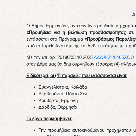
Δ
Ο Δήμος Ερμιονίδας ανακοινώνει με ιδιαίτερη χαρά κ
«Προμήθεια για η βελτίωση προσβασιμότητας σε 
εντάσσεται στο Πρόγραμμα
«Προσβάσιμες Παραλίες
από το Ταμείο Ανάκαμψης και Ανθεκτικότητας με πρ
Με την υπ’ αρ. 20186/03.10.2025
ΑΔΑ Ψ2Ψ8465ΧΘΟ-
στον Δήμο μας θα δημιουργηθούν τέσσερις (4) πλήρω
Ειδικότερα, οι (4) παραλίες που εντάσσονται είναι:
Ευαγγελίστρια, Κοιλάδα
Βερβερόντα, Πόρτο Χέλι
Κουβέρτα, Ερμιόνη
Δάρδιζα, Θερμησία
Το έργο περιλαμβάνει:
Την προμήθεια αυτοκινούμενου τροχήλατου 